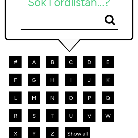
Sök i ordlistan...?
#
A
B
C
D
E
F
G
H
I
J
K
L
M
N
O
P
Q
R
S
T
U
V
W
X
Y
Z
Show all