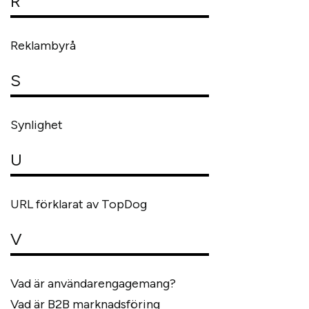
R
Reklambyrå
S
Synlighet
U
URL förklarat av TopDog
V
Vad är användarengagemang?
Vad är B2B marknadsföring