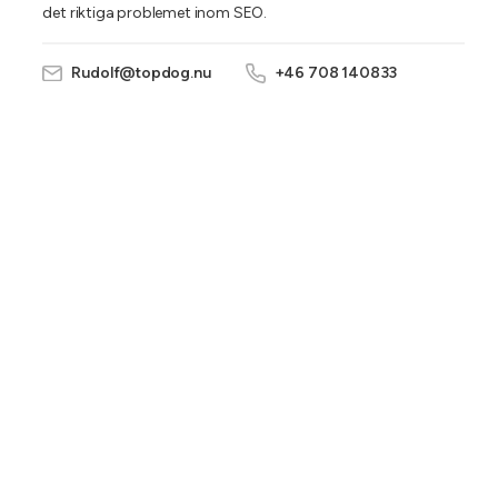
det riktiga problemet inom SEO.
Rudolf@topdog.nu
+46 708 140833