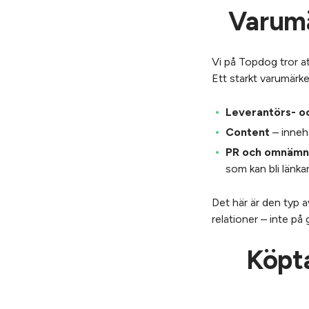
Varumä
Vi på Topdog tror a
Ett starkt varumärke
Leverantörs- o
Content
– innehå
PR och omnäm
som kan bli länkar
Det här är den typ a
relationer – inte på
Köpta