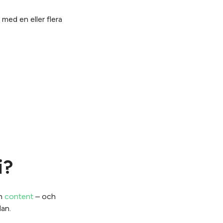
med en eller flera
i?
h
content
– och
dan.