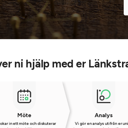
er ni hjälp med er Länkstr
Möte
Analys
okar in ett möte och diskuterar
Vi gör en analys utifrån er un