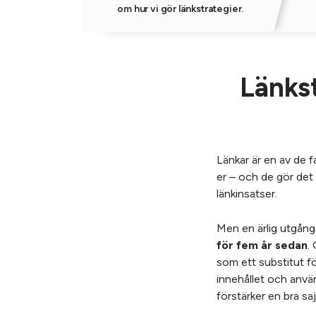
om hur vi gör länkstrategier.
Länkst
Länkar är en av de 
er – och de gör det f
länkinsatser.
Men en ärlig utgån
för fem år sedan
.
som ett substitut för
innehållet och anvä
förstärker en bra saj