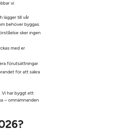
bbar vi:
lägger till vår
 som behöver byggas.
förståelse sker ingen
lyckas med er
era förutsättningar.
förandet för att säkra
. Vi har byggt ett
änka – omnämnanden
2026?