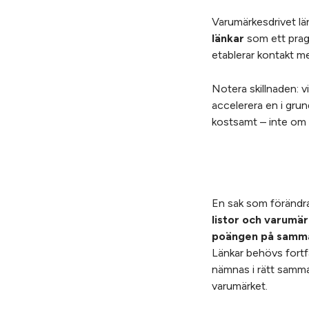
Varumärkesdrivet län
länkar
som ett pragm
etablerar kontakt me
Notera skillnaden: v
accelerera en i grun
kostsamt – inte om a
En sak som förändra
listor och varum
poängen på samma
Länkar behövs fortf
nämnas i rätt samman
varumärket.