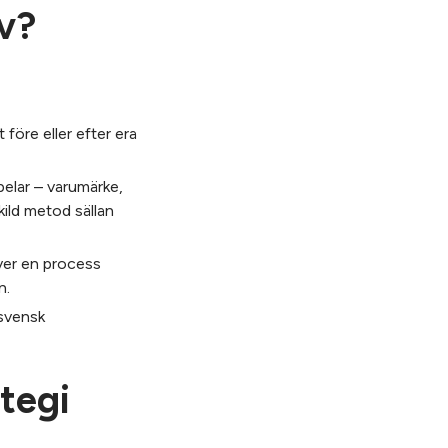
av?
 före eller efter era
pelar – varumärke,
kild metod sällan
ver en process
n.
 svensk
ategi