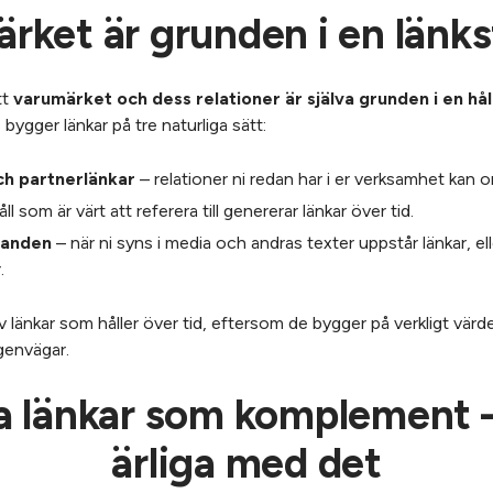
rket är grunden i en länks
tt
varumärket och dess relationer är själva grunden i en hål
 bygger länkar på tre naturliga sätt:
ch partnerlänkar
– relationer ni redan har i er verksamhet kan om
ll som är värt att referera till genererar länkar över tid.
nanden
– när ni syns i media och andras texter uppstår länkar,
.
v länkar som håller över tid, eftersom de bygger på verkligt värd
 genvägar.
 länkar som komplement –
ärliga med det