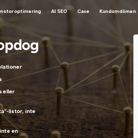
motoroptimering
AI SEO
Case
Kundomdömen
Topdog
elationer
a
 eller
”-listor, inte
inte en