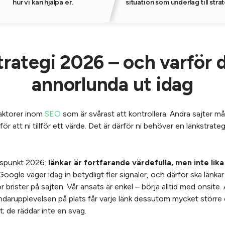
hur vi kan hjälpa er.
situation som underlag till stra
rategi 2026 – och varför 
annorlunda ut idag
faktorer inom
SEO
som är svårast att kontrollera. Andra sajter måst
ör att ni tillför ett värde. Det är därför ni behöver en länkstrate
gspunkt 2026:
länkar är fortfarande värdefulla, men inte li
 Google väger idag in betydligt fler signaler, och därför ska länka
 brister på sajten. Vår ansats är enkel – börja alltid med onsite. 
ndarupplevelsen på plats får varje länk dessutom mycket större 
t; de räddar inte en svag.