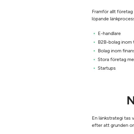
Framför allt företa
löpande länkprocess
E-handlare
B2B-bolag inom t
Bolag inom finans
Stora företag med
Startups
N
En länkstrategi tas
efter att grunden on