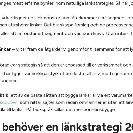
iges mest erfarna byråer inom naturliga länkstrategier. Så här jo
 vi kartlägger de länkmönster som återkommer i ert segment och 
an attraherar länkar. Det blir skarpa förslag och de processer
täller att ni förstår ert segment och vad som krävs. Utan intern 
änkar
– vi tar fram de åtgärder vi genomför tillsammans för att 
förankrar strategin så att den är anpassad till er verksamhet och 
– här ligger vår verkliga styrka. I de flesta fall är vi med i genom
fungerar.
ktik:
ett av de bästa sätten att bygga länkar är via ert varumärke
scouten
, som hittar sajter som redan omnämner er utan att l
a till länkar. På fackspråk kallas det mention-länkbygge.
behöver en länkstrategi 