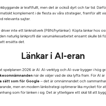
kbyggande är kraftfullt, men det är också dyrt och tar tid. Därfö
atiskt komplement i de flesta av våra strategier, framför allt vi
d relevanta sajter.
i driver inte ett länknätverk (PBN/hyrlänkar). Köpta länkar hos o
den naturlig länkprofil där varumärkesarbetet ensamt skulle bli fö
tt ersätta det.
Länkar i AI-eran
t spelplanen 2026 är AI. AI-verktyg och AI-svar bygger i hög g
ärkesomnämnanden
när de väljer vad de ska lyfta fram. För AI är
 sätt som för Google
– det är omnämnandet och sammanhan
arande, men en modern länkstrategi optimerar lika mycket för at
hang som för länken i sig. Det är ytterligare ett skäl till att byg