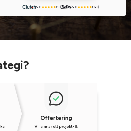
5.0
(9)
5.0
(63)
ategi?
Offertering
ika
Vi lämnar ett projekt- &