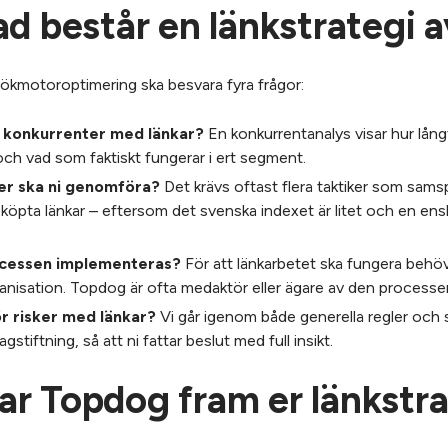
d består en länkstrategi 
 sökmotoroptimering ska besvara fyra frågor:
a konkurrenter med länkar?
En konkurrentanalys visar hur långt
och vad som faktiskt fungerar i ert segment.
ker ska ni genomföra?
Det krävs oftast flera taktiker som sams
öpta länkar – eftersom det svenska indexet är litet och en ens
ocessen implementeras?
För att länkarbetet ska fungera behö
ganisation. Topdog är ofta medaktör eller ägare av den processe
ör risker med länkar?
Vi går igenom både generella regler och
stiftning, så att ni fattar beslut med full insikt.
ar Topdog fram er länkstr