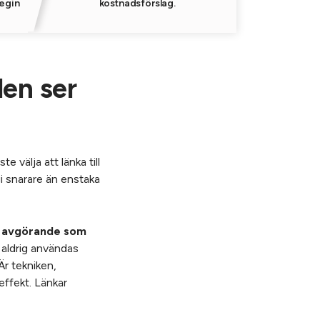
tegin
kostnadsförslag.
den ser
e välja att länka till
gi snarare än enstaka
ka avgörande som
r aldrig användas
Är tekniken,
effekt. Länkar