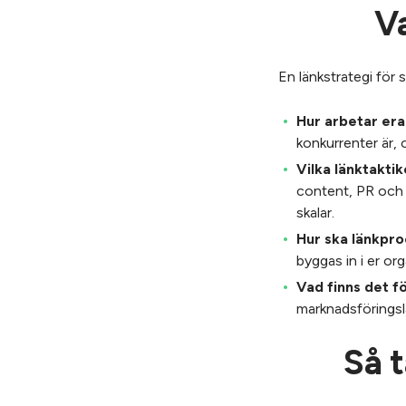
Va
En länkstrategi för
Hur arbetar er
konkurrenter är, 
Vilka länktakti
content, PR och k
skalar.
Hur ska länkpr
byggas in i er or
Vad finns det f
marknadsföringslag
Så t