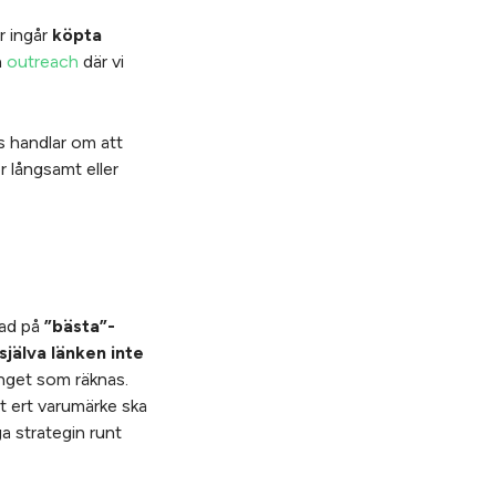
r ingår
köpta
a
outreach
där vi
ss handlar om att
r långsamt eller
rad på
”bästa”-
själva länken inte
get som räknas.
t ert varumärke ska
ga strategin runt