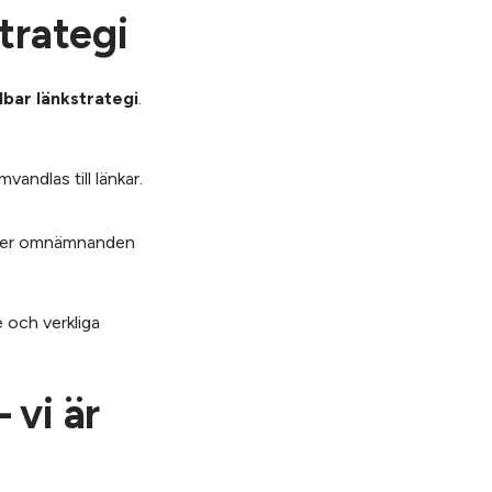
trategi
lbar länkstrategi
.
vandlas till länkar.
 eller omnämnanden
e och verkliga
 vi är