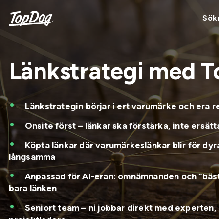
Sök
Länkstrategi med 
Länkstrategin börjar i ert varumärke och era r
Onsite först – länkar ska förstärka, inte ersätt
Köpta länkar där varumärkeslänkar blir för dyra
långsamma
Anpassad för AI-eran: omnämnanden och ”bästa
bara länken
Seniort team – ni jobbar direkt med experten, 