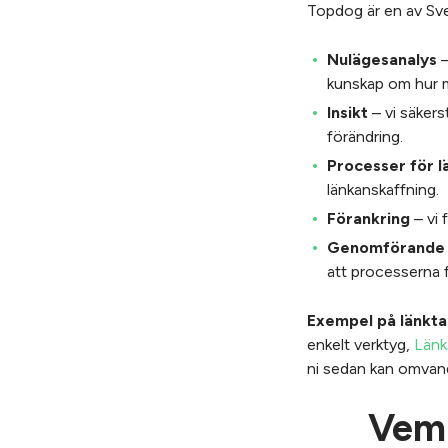
Topdog är en av Sver
Nulägesanalys
–
kunskap om hur m
Insikt
– vi säkers
förändring.
Processer för l
länkanskaffning.
Förankring
– vi 
Genomförande
att processerna 
Exempel på länkta
enkelt verktyg,
Länk
ni sedan kan omvandl
Vem 