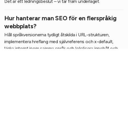
Det är ett ledningsbeslut – vi tar fram underlaget.
Hur hanterar man SEO för en flerspråkig
webbplats?
Håll språkversionerna tydligt åtskilda i URL-strukturen,
implementera hreflang med självreferens och x-default,
länka internt inom samma språk och lokalisera innehåll och
metadata per språk. Undvik IP-baserade omdirigeringar – låt
användaren välja språk själv.
Vad kostar internationell SEO?
Det beror på antal marknader, språk och hur mycket av
arbetet ni gör själva. Vår filosofi är att kunden gör så mycket
som möjligt – det är både billigare och bättre. Efter en analys
av er situation lämnar vi ett projekt- och kostnadsförslag.
Hur lång tid tar det att se resultat?