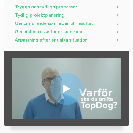
Trygga och tydliga processer
Tydlig projektplanering
Genomförande som leder till resultat
Genuint intresse för er som kund
Anpassning efter er unika situation