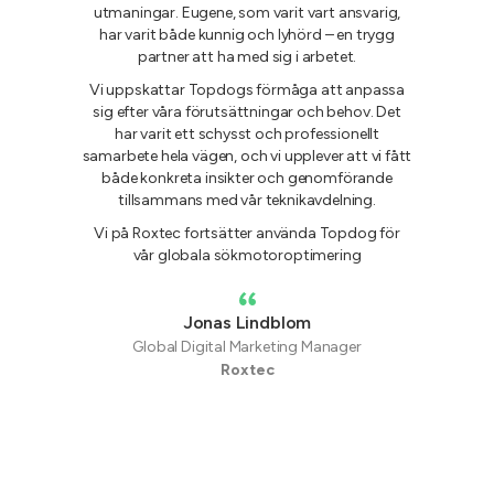
utmaningar. Eugene, som varit vart ansvarig,
har varit både kunnig och lyhörd – en trygg
partner att ha med sig i arbetet.
Vi uppskattar Topdogs förmåga att anpassa
sig efter våra förutsättningar och behov. Det
har varit ett schysst och professionellt
samarbete hela vägen, och vi upplever att vi fått
både konkreta insikter och genomförande
tillsammans med vår teknikavdelning.
Vi på Roxtec fortsätter använda Topdog för
vår globala sökmotoroptimering
Jonas Lindblom
Global Digital Marketing Manager
Roxtec