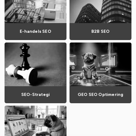
E-handels SEO
B2B SEO
SEO-Strategi
GEO SEO Optimering