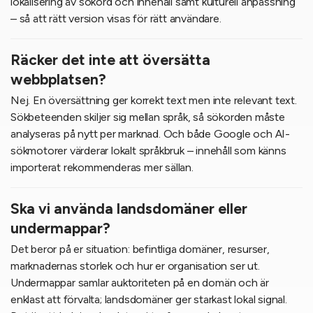
lokalisering av sökord och innehåll samt kulturell anpassning
– så att rätt version visas för rätt användare.
Räcker det inte att översätta
webbplatsen?
Nej. En översättning ger korrekt text men inte relevant text.
Sökbeteenden skiljer sig mellan språk, så sökorden måste
analyseras på nytt per marknad. Och både Google och AI-
sökmotorer värderar lokalt språkbruk – innehåll som känns
importerat rekommenderas mer sällan.
Ska vi använda landsdomäner eller
undermappar?
Det beror på er situation: befintliga domäner, resurser,
marknadernas storlek och hur er organisation ser ut.
Undermappar samlar auktoriteten på en domän och är
enklast att förvalta; landsdomäner ger starkast lokal signal.