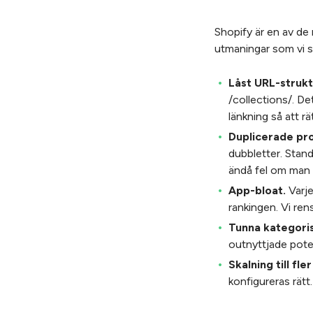
Shopify är en av d
utmaningar som vi se
Låst URL-strukt
/collections/. De
länkning så att rä
Duplicerade pr
dubbletter. Stan
ändå fel om man i
App-bloat.
Varje
rankingen. Vi rens
Tunna kategoris
outnyttjade poten
Skalning till fl
konfigureras rätt.