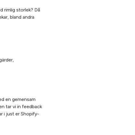
 rimlig storlek? Då
ekar, bland andra
gärder,
d med en gemensam
n tar vi in feedback
 i just er Shopify-