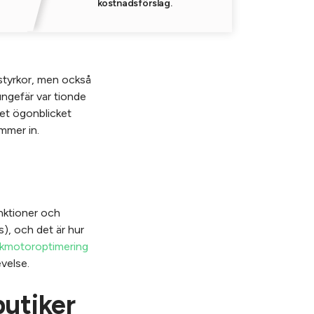
kostnadsförslag.
 styrkor, men också
ungefär var tionde
det ögonblicket
mmer in.
unktioner och
s), och det är hur
kmotoroptimering
velse.
butiker