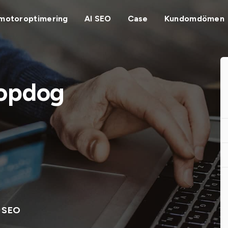
motoroptimering
AI SEO
Case
Kundomdömen
Topdog
y SEO