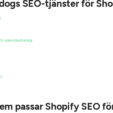
dogs SEO-tjänster för Sho
l
h sökordsstrategi
EO
em passar Shopify SEO fö