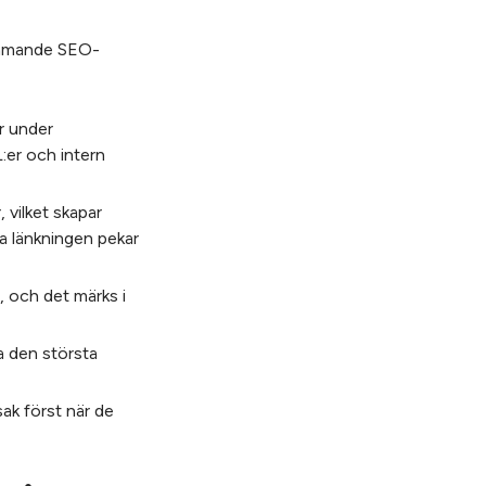
kommande SEO-
r under
:er och intern
 vilket skapar
a länkningen pekar
r, och det märks i
a den största
ak först när de