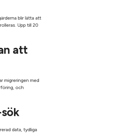
rderna blir lätta att
lleras. Upp till 20
an att
rar migreringen med
rföring, och
-sök
rerad data, tydliga