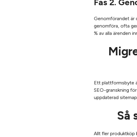
Fas 2. Ge
Genomförandet är den
genomföra, ofta geno
% av alla ärenden in
Migre
Ett plattformsbyte ä
SEO-granskning före
uppdaterad sitemap 
Så 
Allt fler produktköp