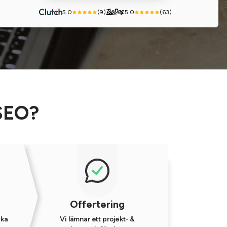
5.0
(9)
5.0
(63)
 SEO?
Offertering
ika
Vi lämnar ett projekt- &