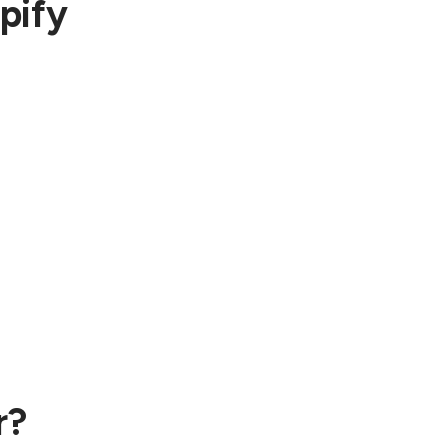
pify
r?