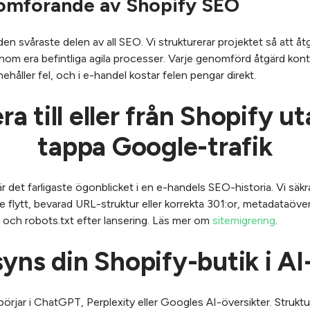
nomförande av Shopify SEO
 svåraste delen av all SEO. Vi strukturerar projektet så att åtgä
m era befintliga agila processer. Varje genomförd åtgärd kontro
nehåller fel, och i e-handel kostar felen pengar direkt.
ra till eller från Shopify ut
tappa Google-trafik
r det farligaste ögonblicket i en e-handels SEO-historia. Vi säk
 flytt, bevarad URL-struktur eller korrekta 301:or, metadataöve
och robots.txt efter lansering. Läs mer om
sitemigrering
.
syns din Shopify-butik i AI
 börjar i ChatGPT, Perplexity eller Googles AI-översikter. Struktu