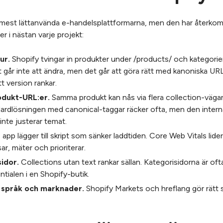
e mest lättanvända e-handelsplattformarna, men den har åter
r i nästan varje projekt:
ur.
Shopify tvingar in produkter under /products/ och kategorie
t går inte att ändra, men det går att göra rätt med kanoniska URL
tt version rankar.
odukt-URL:er.
Samma produkt kan nås via flera collection-vägar,
dardlösningen med canonical-taggar räcker ofta, men den intern
nte justerar temat.
 app lägger till skript som sänker laddtiden. Core Web Vitals lide
ar, mäter och prioriterar.
idor.
Collections utan text rankar sällan. Kategorisidorna är oft
tialen i en Shopify-butik.
er språk och marknader.
Shopify Markets och hreflang gör rätt s