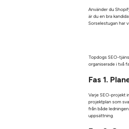
Använder du Shopify 
är du en bra kandida
Sorselestugan har va
Topdogs SEO-tjänste
organiserade i två f
Fas 1. Pla
Varje SEO-projekt i
projektplan som sva
från både ledningen 
uppsättning.