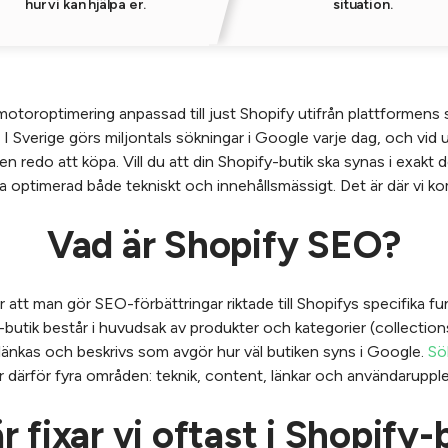
hur vi kan hjälpa er.
situation.
otoroptimering anpassad till just Shopify utifrån plattformens
I Sverige görs miljontals sökningar i Google varje dag, och vid 
n redo att köpa. Vill du att din Shopify-butik ska synas i exakt 
a optimerad både tekniskt och innehållsmässigt. Det är där vi ko
Vad är Shopify SEO?
att man gör SEO-förbättringar riktade till Shopifys specifika f
-butik består i huvudsak av produkter och kategorier (collection
 länkas och beskrivs som avgör hur väl butiken syns i Google.
Sö
r därför fyra områden: teknik, content, länkar och användarupple
r fixar vi oftast i Shopify-