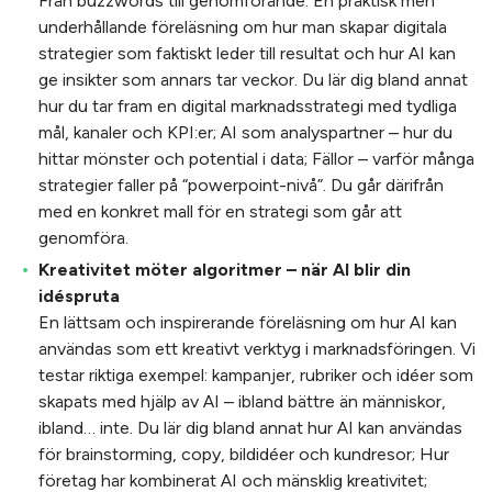
Från buzzwords till genomförande. En praktisk men
underhållande föreläsning om hur man skapar digitala
strategier som faktiskt leder till resultat och hur AI kan
ge insikter som annars tar veckor. Du lär dig bland annat
hur du tar fram en digital marknadsstrategi med tydliga
mål, kanaler och KPI:er; AI som analyspartner – hur du
hittar mönster och potential i data; Fällor – varför många
strategier faller på “powerpoint-nivå”. Du går därifrån
med en konkret mall för en strategi som går att
genomföra.
Kreativitet möter algoritmer – när AI blir din
idéspruta
En lättsam och inspirerande föreläsning om hur AI kan
användas som ett kreativt verktyg i marknadsföringen. Vi
testar riktiga exempel: kampanjer, rubriker och idéer som
skapats med hjälp av AI – ibland bättre än människor,
ibland… inte. Du lär dig bland annat hur AI kan användas
för brainstorming, copy, bildidéer och kundresor; Hur
företag har kombinerat AI och mänsklig kreativitet;