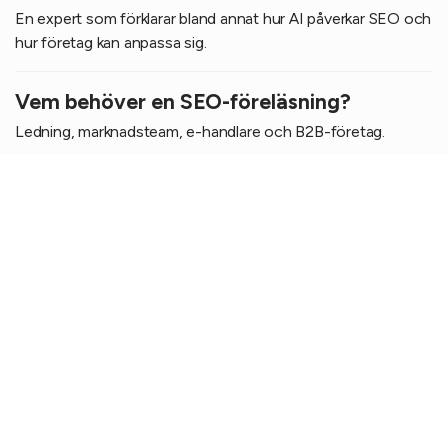
En expert som förklarar bland annat hur AI påverkar SEO och
hur företag kan anpassa sig.
Vem behöver en SEO-föreläsning?
Ledning, marknadsteam, e-handlare och B2B-företag.
Kan föreläsningen anpassas?
Ja, vi anpassar innehållet efter din verksamhet, dina mål och
åhörarnas kunskapsnivå.
Vad får man ut av en SEO-föreläsning?
Ökad förståelse, bättre prioriteringar och tydligare riktning.
Vad skiljer Topdogs SEO-föreläsare från
andra?