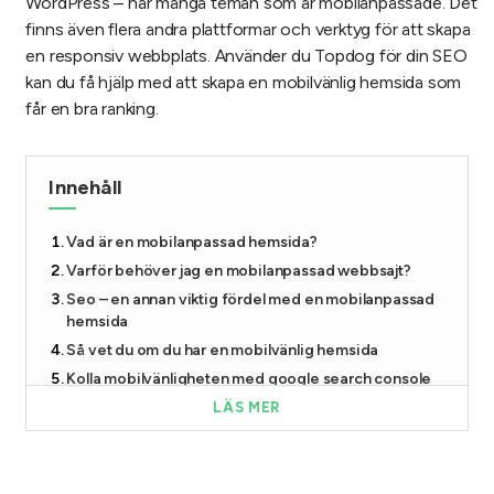
WordPress – har många teman som är mobilanpassade. Det
finns även flera andra plattformar och verktyg för att skapa
en responsiv webbplats. Använder du Topdog för din SEO
kan du få hjälp med att skapa en mobilvänlig hemsida som
får en bra ranking.
Innehåll
Vad är en mobilanpassad hemsida?
Varför behöver jag en mobilanpassad webbsajt?
Seo – en annan viktig fördel med en mobilanpassad
hemsida
Så vet du om du har en mobilvänlig hemsida
Kolla mobilvänligheten med google search console
Skapa en responsiv och mobilvänlig hemsida
LÄS MER
Vad är responsiv design?
Hur kan jag få en mobilanpassad hemsida?