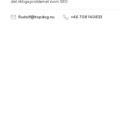
det riktiga problemet inom SEO.
Rudolf@topdog.nu
+46 708 140833