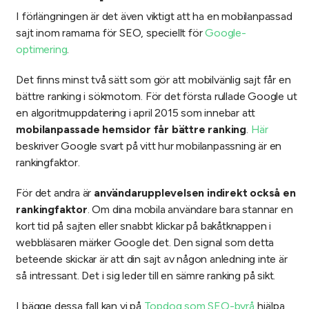
I förlängningen är det även viktigt att ha en mobilanpassad
sajt inom ramarna för SEO, speciellt för
Google-
optimering
.
Det finns minst två sätt som gör att mobilvänlig sajt får en
bättre ranking i sökmotorn. För det första rullade Google ut
en algoritmuppdatering i april 2015 som innebar att
mobilanpassade hemsidor får bättre ranking
.
Här
beskriver Google svart på vitt hur mobilanpassning är en
rankingfaktor.
För det andra är
användarupplevelsen indirekt också en
rankingfaktor
. Om dina mobila användare bara stannar en
kort tid på sajten eller snabbt klickar på bakåtknappen i
webbläsaren märker Google det. Den signal som detta
beteende skickar är att din sajt av någon anledning inte är
så intressant. Det i sig leder till en sämre ranking på sikt.
I bägge dessa fall kan vi på
Topdog som SEO-byrå
hjälpa