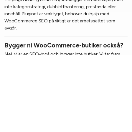
inte kategoristrategi, dubbletthantering, prestanda eller
innehåll. Pluginet är verktyget; behöver du hjälp med
WooCommerce SEO på riktigt är det arbetssättet som
avgör.
Bygger ni WooCommerce-butiker också?
Nej, vi är en SEO-byrå och bygger inte butiker. Vi tar fram
kravställningen och samarbetar med er utvecklare eller
webbyrå så att allt genomförs rätt.
Vad kostar WooCommerce SEO?
Våra e-handelskunder investerar typiskt 250 000 SEK till 1,5
MSEK per år beroende på ambitionsnivå och utgångsläge.
Börja med en gratis SEO-analys så ser du var din butik står.