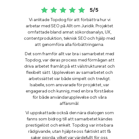
5/5
Vi anlitade Topdog för att förbättra hur vi
arbetar med SEO på Allt om Juridik. Projektet
omfattade bland annat sökordsanalys, UX,
contentproduktion, teknisk SEO och hjälp med
att genomföra alla förbättringarna.
Det som framför allt var bra i samarbetet med
Topdog, var deras process med förmågan att
driva arbetet framåt på ett välstrukturerat och
flexibelt sätt. Upplevelsen av samarbetet och
arbetssättet var både simpelt och trevligt.
Isabelle, som ansvarade för projektet, var
engagerad och kunnig, med en bra förståelse
för både användarupplevelse och våra
affärsmål.
Vi uppskattade också den nära dialogen som
fanns som bidrog till att samarbetet kändes
prestigelöst och enkelt. Topdog var inte bara
rådgivande, utan hjälpte oss faktiskt att få
saker gjorda, vilket var värdefullt för oss.