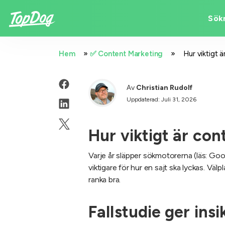
Sök
»
»
Hem
✅ Content Marketing
Hur viktigt 
Av
Christian Rudolf
Uppdaterad: Juli 31, 2026
Hur viktigt är co
Varje år släpper sökmotorerna (läs: Googl
viktigare för hur en sajt ska lyckas. V
ranka bra.
Fallstudie ger insi