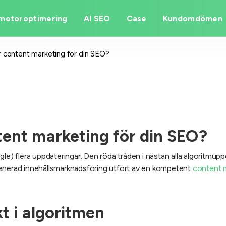
motoroptimering
AI SEO
Case
Kundomdömen
är content marketing för din SEO?
ntent marketing för din SEO?
e) flera uppdateringar. Den röda tråden i nästan alla algoritmuppdate
älplanerad innehållsmarknadsföring utfört av en kompetent
content 
kt i algoritmen