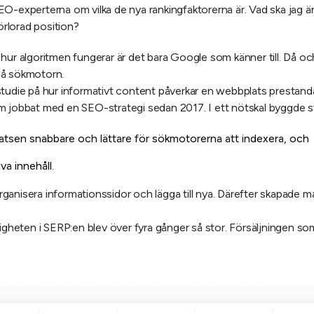
O-experterna om vilka de nya rankingfaktorerna är. Vad ska jag ä
örlorad position?
ur algoritmen fungerar är det bara Google som känner till. Då och 
på sökmotorn.
studie på hur informativt content påverkar en webbplats prestand
m jobbat med en SEO-strategi sedan 2017. I ett nötskal byggde st
latsen snabbare och lättare för sökmotorerna att indexera, och
va innehåll.
nisera informationssidor och lägga till nya. Därefter skapade man 
igheten i SERP:en blev över fyra gånger så stor. Försäljningen som 