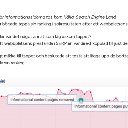
 informationssidorna tas bort. Källa: Search Engine Land.
började tappa sin ranking i sökresultaten efter att webbplatsens s
ler var det något annat som låg bakom tappet?
tt webbplatsens prestanda i SERP:en var direkt kopplad till just d
ärke till tappet och beslutade att testa att lägga upp de borttag
 sin ranking: