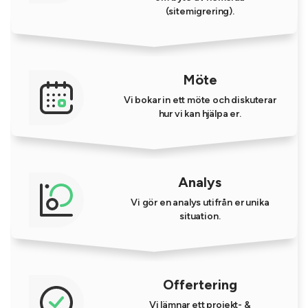
(sitemigrering).
Möte
Vi bokar in ett möte och diskuterar
hur vi kan hjälpa er.
Analys
Vi gör en analys utifrån er unika
situation.
Offertering
Vi lämnar ett projekt- &