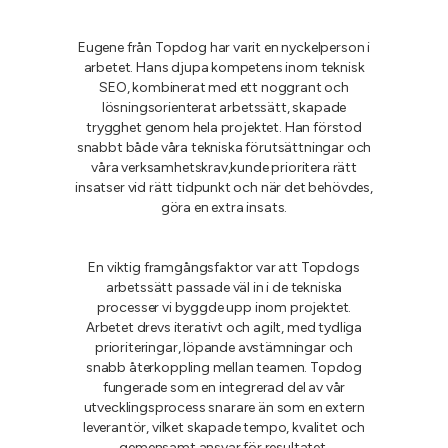
Eugene från Topdog har varit en nyckelperson i
arbetet. Hans djupa kompetens inom teknisk
SEO, kombinerat med ett noggrant och
lösningsorienterat arbetssätt, skapade
trygghet genom hela projektet. Han förstod
snabbt både våra tekniska förutsättningar och
våra verksamhetskrav,kunde prioritera rätt
insatser vid rätt tidpunkt och när det behövdes,
göra en extra insats.
En viktig framgångsfaktor var att Topdogs
arbetssätt passade väl in i de tekniska
processer vi byggde upp inom projektet.
Arbetet drevs iterativt och agilt, med tydliga
prioriteringar, löpande avstämningar och
snabb återkoppling mellan teamen. Topdog
fungerade som en integrerad del av vår
utvecklingsprocess snarare än som en extern
leverantör, vilket skapade tempo, kvalitet och
gemensamt ansvar för resultatet.