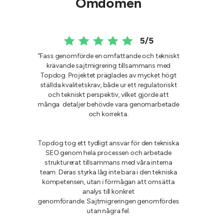
Omdömen
5/5
”Fass genomförde en omfattande och tekniskt
krävande sajtmigrering tillsammans med
Topdog. Projektet präglades av mycket högt
ställda kvalitetskrav, både ur ett regulatoriskt
och tekniskt perspektiv, vilket gjorde att
många detaljer behövde vara genomarbetade
och korrekta.
Topdog tog ett tydligt ansvar för den tekniska
SEO genom hela processen och arbetade
strukturerat tillsammans med våra interna
team. Deras styrka låg inte bara i den tekniska
kompetensen, utan i förmågan att omsätta
analys till konkret
genomförande. Sajtmigreringen genomfördes
utan några fel.