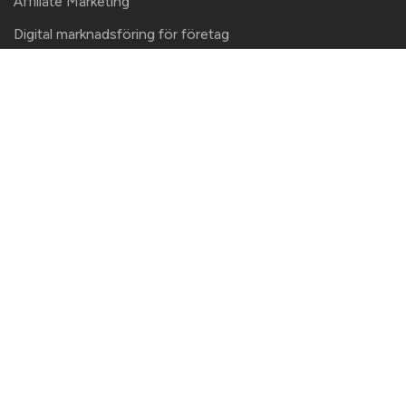
Affiliate Marketing
Digital marknadsföring för företag
Webbanalys
Google Ads
Strategi för e-handels-SEO
Guide Content marketing 2026
Content marketing strategi
SEO-innehållsanalys – en content
audit som blir genomförd
B2B content marketing
Kontaktinformation
Här finns vi!