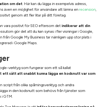
mation om det
. Här kan du lägga in exempelvis adress,
ns även en möjlighet för användare att lämna en
recension
,
itivt genom att fler litar på ditt företag.
an vara positivt för SEO eftersom det
indikerar att din
essutom gör det att du kan synas i fler visningar i Google,
en från Google My Business tar nämligen upp stor plats i
egrerad i Google Maps.
ger
gle-verktyg som fungerar som ett så kallat
lt
ett sätt att snabbt kunna lägga en kodsnutt var som
in script från olika spårningsverktyg och andra
u lägga in den kodsnutt som behövs från tjänster som
k i GTM.
le Tag Manager är att
införa konverteringsspårning på