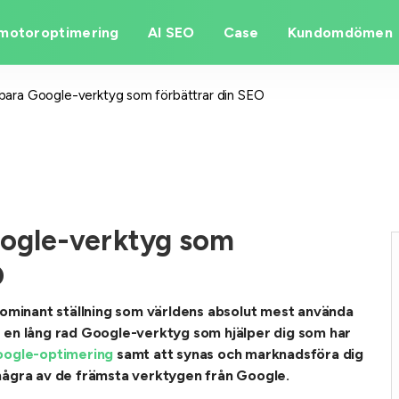
motoroptimering
AI SEO
Case
Kundomdömen
bara Google-verktyg som förbättrar din SEO
ogle-verktyg som
O
dominant ställning som världens absolut mest använda
 en lång rad Google-verktyg som hjälper dig som har
ogle-optimering
samt att synas och marknadsföra dig
på några av de främsta verktygen från Google.