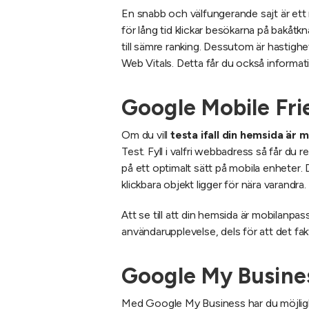
En snabb och välfungerande sajt är ett 
för lång tid klickar besökarna på bakåtkn
till sämre ranking. Dessutom är hastighe
Web Vitals. Detta får du också informa
Google Mobile Fri
Om du vill
testa ifall din hemsida är
Test. Fyll i valfri webbadress så får du
på ett optimalt sätt på mobila enheter. De
klickbara objekt ligger för nära varandra.
Att se till att din hemsida är mobilanpassa
användarupplevelse, dels för att det fakt
Google My Busine
Med Google My Business har du möjlig