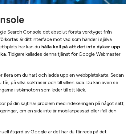
nsole
gle Search Console det absolut första verktyget från
rkortas är ditt interface mot vad som händer i själva
ebbplats här kan du
hålla koll på att det inte dyker upp
nka
. Tidigare kallades denna tjänst för Google Webmaster
ler flera om du har) och ladda upp en webbplatskarta. Sedan
får, på vilka sökfraser och till vilken sida. Du kan även se
ngarna i sökmotorn som leder till ett klick.
dor på din sajt har problem med indexeringen på något sätt,
igeringar, om en sida inte är mobilanpassad eller ifall den
uell åtgärd av Google är det här du får reda på det.