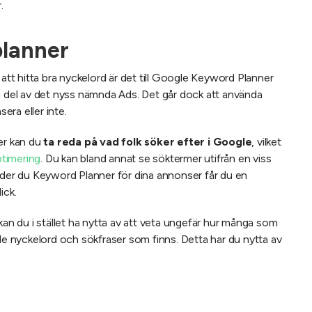
.
lanner
 att hitta bra nyckelord är det till Google Keyword Planner
en del av det nyss nämnda Ads. Det går dock att använda
ra eller inte.
er kan du
ta reda på vad folk söker efter i Google
, vilket
timering
. Du kan bland annat se söktermer utifrån en viss
nder du Keyword Planner för dina annonser får du en
ick.
kan du i stället ha nytta av att veta ungefär hur många som
nde nyckelord och sökfraser som finns. Detta har du nytta av