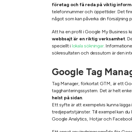
företag och få reda på viktig infor
telefonnummer och öppettider. Det fin
något som kan påverka din försäljning pos
Att ha en profil i Google My Business k
webbsajt är en riktig verksamhet
. D
speciellt i
lokala sökningar
. Information
sökresultaten och dessutom är den int
Google Tag Mana
Tag Manager, förkortat GTM, är ett Goo
tagghanteringssystem. Det är helt enke
helst på sidan
.
Ett syfte är att exempelvis kunna lägga 
tredjepartstjänster. Till exempel kan d
Google Analytics, Hotjar och Faceboo
Ett annat användningsområde för Goog