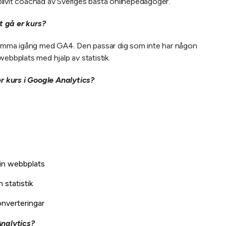
livit coachad av Sveriges bästa onlinepedagoger.
t gå er kurs?
 komma igång med GA4. Den passar dig som inte har någon
n webbplats med hjälp av statistik.
 kurs i Google Analytics?
 din webbplats
 statistik
onverteringar
nalytics?