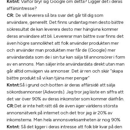
Kntnt:
Varför bryr sig Google om detta? Ligger det i deras
affärsintresse?
CR:
De vill leverera så bra svar det går till dig som
användare, generellt. Det finns undantag men desto bättre
sökresultat de kan leverera desto mer hängivna kommer
deras användare att bli. Levererar man bättre svar finns det
även högre sannolikhet att folk använder produkten mer
och använder man produkten mer får de (Google) mer
användardata som de i sin tur kan sälja till annonsörer i form
av en annons. Man säljer inte användardata direkt utan man
går alltid omvägen via annonser. Det är ren och skär ”skapa
bättre produkt så vi kan tjäna mer pengar”
Kntnt:
Så i grund och botten är deras affärsidé att sälja
sökordsannonser (Adwords). Jag tror jag läste en siffra att
det var över 90% av deras inkomster som kommer därifrån.
CR:
Det är inte helt rätt då de även äger världens största
annonsnätverk på internet och det tror jag är 20% av
inkomsterna. Men hela annonsverksamheten är nog 90%
Kntnt:
Så det ligger i deras intresse att folk blir kvar på den