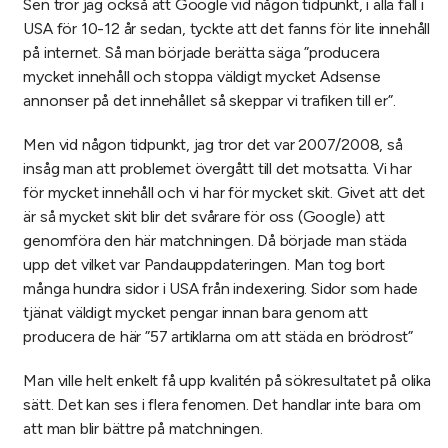
Sen tror jag också att Google vid någon tidpunkt, i alla fall i
USA för 10-12 år sedan, tyckte att det fanns för lite innehåll
på internet. Så man började berätta säga ”producera
mycket innehåll och stoppa väldigt mycket Adsense
annonser på det innehållet så skeppar vi trafiken till er”.
Men vid någon tidpunkt, jag tror det var 2007/2008, så
insåg man att problemet övergått till det motsatta. Vi har
för mycket innehåll och vi har för mycket skit. Givet att det
är så mycket skit blir det svårare för oss (Google) att
genomföra den här matchningen. Då började man städa
upp det vilket var Pandauppdateringen. Man tog bort
många hundra sidor i USA från indexering. Sidor som hade
tjänat väldigt mycket pengar innan bara genom att
producera de här ”57 artiklarna om att städa en brödrost”
Man ville helt enkelt få upp kvalitén på sökresultatet på olika
sätt. Det kan ses i flera fenomen. Det handlar inte bara om
att man blir bättre på matchningen.