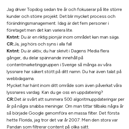
Jag driver Topdog sedan tre år och fokuserar på lite större
kunder och större projekt. Det blir mycket process och
förändringsmanagement. Idag är det fem personer i
företaget men det kan variera lite.
Kntnt:
Du är en riktig pionjär inom området kan man säga.
CR:
Ja, jag hörs och syns i alla fall
Kntnt:
Du är aktiv, du har skrivit i Dagens Media flera
gånger, du delar spännande innehåll på
contentmarketinggruppen i Sverige så många av våra
lyssnare har säkert stött på ditt namn. Du har även talat på
webbdagarna.
Mycket har hänt inom ditt område som även påverkat våra
lyssnares vardag. Kan du ge oss en uppdatering?
CR:
Det är svårt att summera 500 algoritmuppdateringar per
år på några snabba meningar. Om man tittar tillbaks några år
så började Google genomföra en massa filter. Det första
hette Florida, jag tror det var år 2007. Men den stora var
Pandan som filtrerar content på olika sätt.