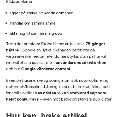
Båda artiklarna:
ligger på starka, välkända domäner
handlar om samma ämne
riktar sig till samma målgrupp
Trots det presterar Sköna Hems artikel cirka
75 gånger
bättre
i Google än Jysks. Skillnaden beror inte på
varumärkeskännedom eller domänstyrka, utan på hur väl
innehållet är anpassat efter
användarens sökintention
och hur
Google värderar content
.
Exemplet visar en viktig poäng inom sökmotoroptimering
och innehållsmarknadsföring: med rätt struktur, fokus och
innehållskvalitet
kan nästan vilken etablerad sajt som
helst konkurrera
– även mot betydligt starkare publicister.
Hur kan Jysks artikel