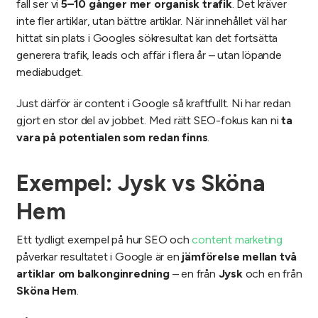
fall ser vi
5–10 gånger mer organisk trafik
. Det kräver
inte fler artiklar, utan bättre artiklar. När innehållet väl har
hittat sin plats i Googles sökresultat kan det fortsätta
generera trafik, leads och affär i flera år – utan löpande
mediabudget.
Just därför är content i Google så kraftfullt. Ni har redan
gjort en stor del av jobbet. Med rätt SEO-fokus kan ni
ta
vara på potentialen som redan finns
.
Exempel: Jysk vs Sköna
Hem
Ett tydligt exempel på hur SEO och
content marketing
påverkar resultatet i Google är en
jämförelse mellan två
artiklar om balkonginredning
– en från
Jysk
och en från
Sköna Hem
.