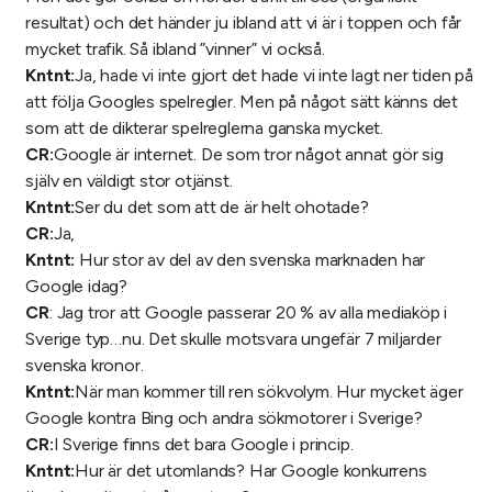
resultat) och det händer ju ibland att vi är i toppen och får
mycket trafik. Så ibland ”vinner” vi också.
Kntnt:
Ja, hade vi inte gjort det hade vi inte lagt ner tiden på
att följa Googles spelregler. Men på något sätt känns det
som att de dikterar spelreglerna ganska mycket.
CR:
Google är internet. De som tror något annat gör sig
själv en väldigt stor otjänst.
Kntnt:
Ser du det som att de är helt ohotade?
CR:
Ja,
Kntnt:
Hur stor av del av den svenska marknaden har
Google idag?
CR
: Jag tror att Google passerar 20 % av alla mediaköp i
Sverige typ…nu. Det skulle motsvara ungefär 7 miljarder
svenska kronor.
Kntnt:
När man kommer till ren sökvolym. Hur mycket äger
Google kontra Bing och andra sökmotorer i Sverige?
CR:
I Sverige finns det bara Google i princip.
Kntnt:
Hur är det utomlands? Har Google konkurrens