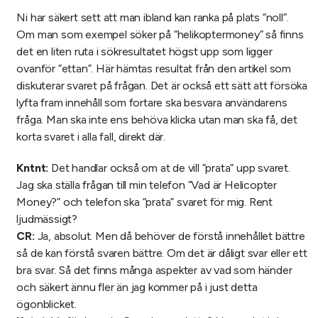
Ni har säkert sett att man ibland kan ranka på plats ”noll”.
Om man som exempel söker på ”helikoptermoney” så finns
det en liten ruta i sökresultatet högst upp som ligger
ovanför ”ettan”. Här hämtas resultat från den artikel som
diskuterar svaret på frågan. Det är också ett sätt att försöka
lyfta fram innehåll som fortare ska besvara användarens
fråga. Man ska inte ens behöva klicka utan man ska få, det
korta svaret i alla fall, direkt där.
Kntnt:
Det handlar också om at de vill ”prata” upp svaret.
Jag ska ställa frågan till min telefon ”Vad är Helicopter
Money?” och telefon ska ”prata” svaret för mig. Rent
ljudmässigt?
CR:
Ja, absolut. Men då behöver de förstå innehållet bättre
så de kan förstå svaren bättre. Om det är dåligt svar eller ett
bra svar. Så det finns många aspekter av vad som händer
och säkert ännu fler än jag kommer på i just detta
ögonblicket.