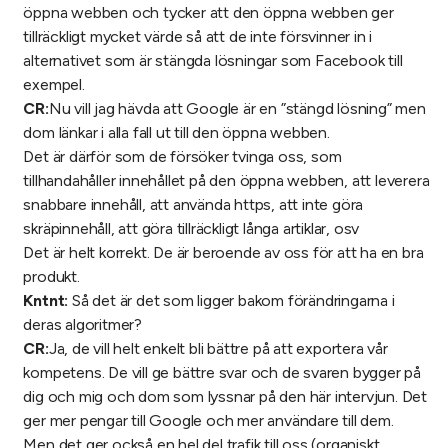
öppna webben och tycker att den öppna webben ger
tillräckligt mycket värde så att de inte försvinner in i
alternativet som är stängda lösningar som Facebook till
exempel.
CR:
Nu vill jag hävda att Google är en ”stängd lösning” men
dom länkar i alla fall ut till den öppna webben.
Det är därför som de försöker tvinga oss, som
tillhandahåller innehållet på den öppna webben, att leverera
snabbare innehåll, att använda https, att inte göra
skräpinnehåll, att göra tillräckligt långa artiklar, osv
Det är helt korrekt. De är beroende av oss för att ha en bra
produkt.
Kntnt:
Så det är det som ligger bakom förändringarna i
deras algoritmer?
CR:
Ja, de vill helt enkelt bli bättre på att exportera vår
kompetens. De vill ge bättre svar och de svaren bygger på
dig och mig och dom som lyssnar på den här intervjun. Det
ger mer pengar till Google och mer användare till dem.
Men det ger också en hel del trafik till oss (organiskt