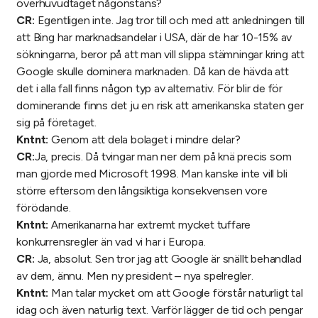
överhuvudtaget någonstans?
CR:
Egentligen inte. Jag tror till och med att anledningen till
att Bing har marknadsandelar i USA, där de har 10-15% av
sökningarna, beror på att man vill slippa stämningar kring att
Google skulle dominera marknaden. Då kan de hävda att
det i alla fall finns någon typ av alternativ. För blir de för
dominerande finns det ju en risk att amerikanska staten ger
sig på företaget.
Kntnt:
Genom att dela bolaget i mindre delar?
CR:
Ja, precis. Då tvingar man ner dem på knä precis som
man gjorde med Microsoft 1998. Man kanske inte vill bli
större eftersom den långsiktiga konsekvensen vore
förödande.
Kntnt:
Amerikanarna har extremt mycket tuffare
konkurrensregler än vad vi har i Europa.
CR:
Ja, absolut. Sen tror jag att Google är snällt behandlad
av dem, ännu. Men ny president – nya spelregler.
Kntnt:
Man talar mycket om att Google förstår naturligt tal
idag och även naturlig text. Varför lägger de tid och pengar