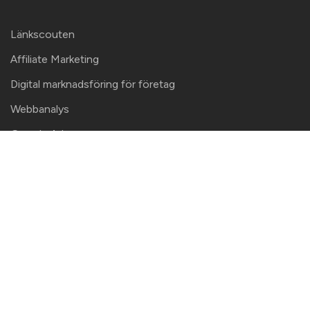
Länkscouten
Affiliate Marketing
Digital marknadsföring för företag
Webbanalys
Google Ads
Strategi för e-handels-SEO
Guide Content marketing 2026
Content marketing strategi
SEO-innehållsanalys – en content
audit som blir genomförd
B2B content marketing