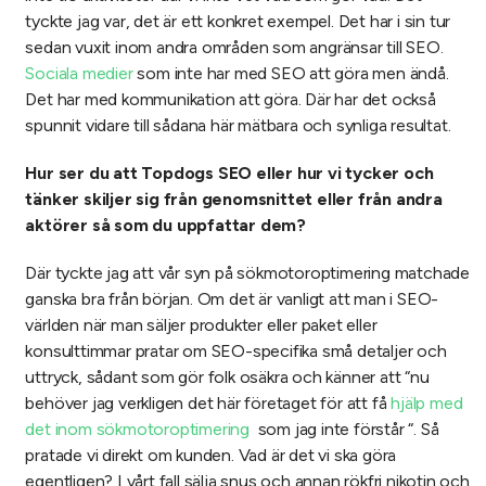
tyckte jag var, det är ett konkret exempel. Det har i sin tur
sedan vuxit inom andra områden som angränsar till SEO.
Sociala medier
som inte har med SEO att göra men ändå.
Det har med kommunikation att göra. Där har det också
spunnit vidare till sådana här mätbara och synliga resultat.
Hur ser du att Topdogs SEO eller hur vi tycker och
tänker skiljer sig från genomsnittet eller från andra
aktörer så som du uppfattar dem?
Där tyckte jag att vår syn på sökmotoroptimering matchade
ganska bra från början. Om det är vanligt att man i SEO-
världen när man säljer produkter eller paket eller
konsulttimmar pratar om SEO-specifika små detaljer och
uttryck, sådant som gör folk osäkra och känner att “nu
behöver jag verkligen det här företaget för att få
hjälp med
det inom sökmotoroptimering
som jag inte förstår “. Så
pratade vi direkt om kunden. Vad är det vi ska göra
egentligen? I vårt fall sälja snus och annan rökfri nikotin och