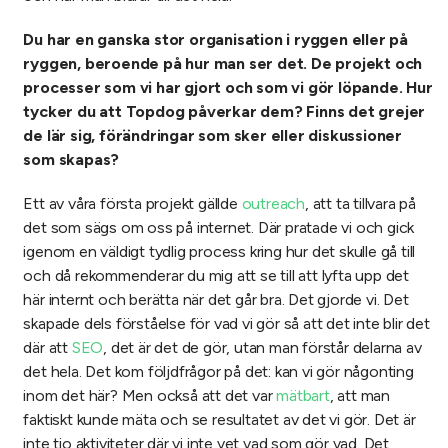
Du har en ganska stor organisation i ryggen eller på
ryggen, beroende på hur man ser det. De projekt och
processer som vi har gjort och som vi gör löpande. Hur
tycker du att Topdog påverkar dem? Finns det grejer
de lär sig, förändringar som sker eller diskussioner
som skapas?
Ett av våra första projekt gällde
outreach
, att ta tillvara på
det som sägs om oss på internet. Där pratade vi och gick
igenom en väldigt tydlig process kring hur det skulle gå till
och då rekommenderar du mig att se till att lyfta upp det
här internt och berätta när det går bra. Det gjorde vi. Det
skapade dels förståelse för vad vi gör så att det inte blir det
där att
SEO
, det är det de gör, utan man förstår delarna av
det hela. Det kom följdfrågor på det: kan vi gör någonting
inom det här? Men också att det var
mätbart
, att man
faktiskt kunde mäta och se resultatet av det vi gör. Det är
inte tio aktiviteter där vi inte vet vad som gör vad. Det