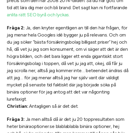
precis som den här 2008 2014-bilden. Så du har gott om
tid att lära dig mer och bli brand. Det sagt kan ni fortfarande
anlita rätt SEO byrå och lyckas.
Fråga 2:
Ja, den knyter egentligen an till den här frågan, för
jag menar hela Googles idé bygger ju på relevans. Och om
du jag söker ”bästa försäkringsbolag billigast priser” hej och
hå, då vet ju jag som konsument, om vi säger att det är den
högra bilden, och det bara ligger ett enda gigantiskt stort
försäkringsbolag i toppen, då vet ju jag att, okej, då får ju
jag scrolla ner, alltså jag kommer inte… beteendet ändras då
att jag… för jag menar alltså jag har själv varit där väldigt
mycket på senaste tid faktiskt där jag började söka på
binära optioner för jag antog att det var någonting
lurefaxigt.
Christian:
Antagligen så är det det.
Fråga 3:
Ja men alltså då är det ju 20 toppresultaten som
heter binäraoptioner.se blablablabla binära optioner, hej