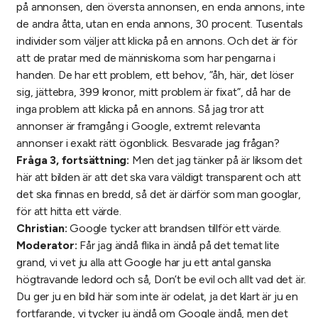
på annonsen, den översta annonsen, en enda annons, inte
de andra åtta, utan en enda annons, 30 procent. Tusentals
individer som väljer att klicka på en annons. Och det är för
att de pratar med de människorna som har pengarna i
handen. De har ett problem, ett behov, ”åh, här, det löser
sig, jättebra, 399 kronor, mitt problem är fixat”, då har de
inga problem att klicka på en annons. Så jag tror att
annonser är framgång i Google, extremt relevanta
annonser i exakt rätt ögonblick. Besvarade jag frågan?
Fråga 3, fortsättning:
Men det jag tänker på är liksom det
här att bilden är att det ska vara väldigt transparent och att
det ska finnas en bredd, så det är därför som man googlar,
för att hitta ett värde.
Christian:
Google tycker att brandsen tillför ett värde.
Moderator:
Får jag ändå flika in ändå på det temat lite
grand, vi vet ju alla att Google har ju ett antal ganska
högtravande ledord och så, Don’t be evil och allt vad det är.
Du ger ju en bild här som inte är odelat, ja det klart är ju en
fortfarande, vi tycker ju ändå om Google ändå, men det