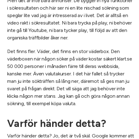
Men det är inte bara annonser. De bygger in nya funktioner
i sökresultaten och här ser ni en lite nischad sökning som
speglar lite vad jag är intresserad av i livet. Det är alltså en
video rakt i sökresultatet. Ni bara trycka på play, ni behöver
inte gå till Youtube, ni bara tycker play, till följd av att den
organiska träffbilder åker ner.
Det finns fler. Väder, det finns en stor väderbox. Den
väderboxen när någon söker på väder kostar säkert klart.se
50 000 personer i månaden färre till deras webbsida,
kanske mer. Även valutakurser. I det här fallet så trycker
man ju inte sökträffen så lång ner, däremot så ges man ju
svaret på frågan direkt. Det vill säga att jag behöver inte
klicka någon mer stans. Jag kan gå och göra någon annan
sökning, till exempel köpa valuta.
Varför händer detta?
Varför händer detta? Jo, det är två skäl. Google kommer att