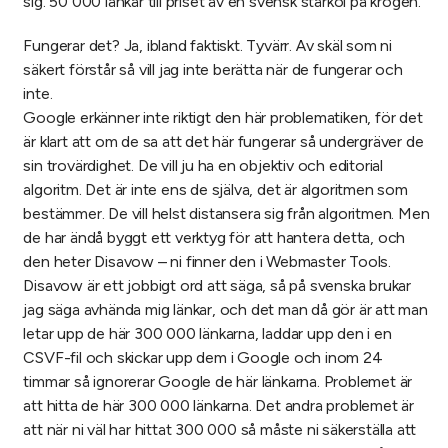
sig. 50 000 länkar till priset av en svensk starköl på krogen.
Fungerar det? Ja, ibland faktiskt. Tyvärr. Av skäl som ni
säkert förstår så vill jag inte berätta när de fungerar och
inte.
Google erkänner inte riktigt den här problematiken, för det
är klart att om de sa att det här fungerar så undergräver de
sin trovärdighet. De vill ju ha en objektiv och editorial
algoritm. Det är inte ens de själva, det är algoritmen som
bestämmer. De vill helst distansera sig från algoritmen. Men
de har ändå byggt ett verktyg för att hantera detta, och
den heter Disavow – ni finner den i Webmaster Tools.
Disavow är ett jobbigt ord att säga, så på svenska brukar
jag säga avhända mig länkar, och det man då gör är att man
letar upp de här 300 000 länkarna, laddar upp den i en
CSVF-fil och skickar upp dem i Google och inom 24
timmar så ignorerar Google de här länkarna. Problemet är
att hitta de här 300 000 länkarna. Det andra problemet är
att när ni väl har hittat 300 000 så måste ni säkerställa att