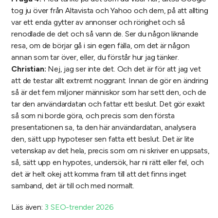
tog ju över från Altavista och Yahoo och dem, på att allting
var ett enda gytter av annonser och rörighet och så
renodlade de det och så vann de. Ser du någon liknande
resa, om de börjar gå i sin egen fälla, om det är någon
annan som tar över, eller, du förstår hur jag tänker.
Christian:
Nej, jag ser inte det. Och det är för att jag vet
att de testar allt extremt noggrant. Innan de gör en ändring
så är det fem miljoner människor som har sett den, och de
tar den användardatan och fattar ett beslut. Det gör exakt
så som ni borde göra, och precis som den första
presentationen sa, ta den här användardatan, analysera
den, sätt upp hypoteser sen fatta ett beslut. Det är lite
vetenskap av det hela, precis som om ni skriver en uppsats,
så, sätt upp en hypotes, undersök, har ni rätt eller fel, och
det är helt okej att komma fram till att det finns inget
samband, det är till och med normalt.
Läs även:
3 SEO-trender 2026