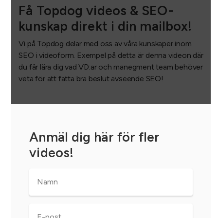
Få Topdog videos & SEO-
kunskap direkt i din mailbox!
Vi på Topdog delar med oss av våra kunskaper inom
SEO i videoform. Exempel på detta är denna videon där
du får lära dig vad VD:ar och manegment team behöver
veta för att fatta bra beslut avseende SEO!
Anmäl dig här för fler
videos!
Namn
*
E-
post
*