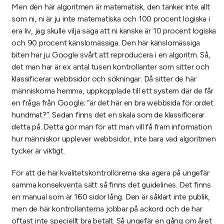
Men den här algoritmen är matematisk, den tänker inte allt
som ni, ni är ju inte matematiska och 100 procent logiska i
era liv, jag skulle vilja säga att ni kanske är 10 procent logiska
och 90 procent känslomässiga. Den här känslomässiga
biten har ju Google svårt att reproducera i en algoritm. Så,
det man har är ex antal tusen kontrollanter som sitter och
klassificerar webbsidor och sökningar. Då sitter de här
människorna hemma, uppkopplade till ett system där de får
en fråga från Google; ”är det här en bra webbsida för ordet
hundmat?”. Sedan finns det en skala som de klassificerar
detta på. Detta gör man för att man vill få fram information
hur människor upplever webbsidor, inte bara vad algoritmen
tycker är viktigt.
För att de här kvalitetskontrollörerna ska agera på ungefär
samma konsekventa sätt så finns det guidelines. Det finns
en manual som är 160 sidor lång. Den är såklart inte publik,
men de här kontrollanterna jobbar på ackord och de har
oftast inte speciellt bra betalt. Så ungefär en gång om året