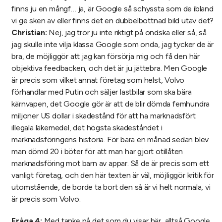
finns ju en mångf… ja, är Google så schyssta som de ibland
vi ge sken av eller finns det en dubbelbottnad bild utav det?
Christian:
Nej, jag tror ju inte riktigt på ondska eller så, så
jag skulle inte vilja klassa Google som onda, jag tycker de är
bra, de möjliggör att jag kan försörja mig och få den här
objektiva feedbacken, och det är ju jättebra. Men Google
är precis som vilket annat företag som helst, Volvo
förhandlar med Putin och säljer lastbilar som ska bära
kärnvapen, det Google gör är att de blir dömda femhundra
miljoner US dollar i skadestånd för att ha marknadsfört
illegala läkemedel, det högsta skadeståndet i
marknadsföringens historia. För bara en månad sedan blev
man dömd 20 i böter för att man har gjort otillåten
marknadsföring mot barn av appar. Så de är precis som ett
vanligt företag, och den här texten är väl, möjliggör kritik för
utomstående, de borde ta bort den så är vi helt normala, vi
är precis som Volvo.
Fråga 4:
Med tanke på det som du visar här, alltså Google