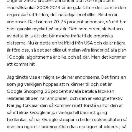
ungefär 25-30 procent annonser och 70-75 procent
innehållslänkar 2008. 2014 är de gula fälten det som är den
organiska träffbilden, det naturliga innehållet. Resten är
annonser. Där har man 70-75 procent annonser, så det har
hänt ganska mycket på sex år. Och som ni ser, slutsatsen
av detta är ju att det blir mindre trafik till de organiska
platserna. Nu är detta en träffbild från USA och de är några
år före oss, så det ser olika ut mellan våra länder på alla plan
i Google, algoritmerna är olika och så där. Men det kommer
att komma hit.
Jag tänkte visa er några av de här annonserna. Det finns en
som jag verkligen hoppas att ni känner till och det är
Google Shopping. 26 procent av alla betalda klick kan
relateras till den här annonsen, och den är väldigt effektiv.
När jag förklarar den så kommer ni att förstå varför den är
så effektiv. Google är ju i vanliga fall bara ett gäng
textlänkar, så när Google stoppar in bilder i sökresultaten så
dras era ögon till bilderna. Och dras era ögon till bilderna, så