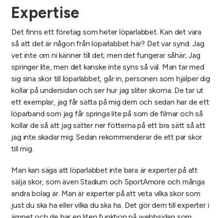
Expertise
Det finns ett företag som heter löparlabbet. Kan det vara
så att det är någon från löparlabbet här? Det var synd. Jag
vet inte om ni känner till det, men det fungerar såhär; Jag
springer lite, men det kanske inte syns så väl. Man tar med
sig sina skor till löparlabbet, går in, personen som hjälper dig
kollar på undersidan och ser hur jag sliter skorna. De tar ut
ett exemplar, jag får sätta på mig dem och sedan har de ett
löparband som jag får springa lite på som de filmar och så
kollar de så att jag sätter ner fötterna på ett bra sätt så att
jag inte skadar mig. Sedan rekommenderar de ett par skor
till mig.
Man kan säga att löparlabbet inte bara är experter på att
sälja skor, som även Stadium och SportAmore och många
andra bolag är. Man är experter på att veta vilka skor som
just du ska ha eller vilka du ska ha. Det gör dem till experter i
ämnet och de har en liten funktion på webbsidan som