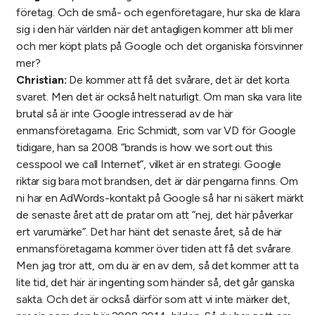
företag. Och de små- och egenföretagare, hur ska de klara
sig i den här världen när det antagligen kommer att bli mer
och mer köpt plats på Google och det organiska försvinner
mer?
Christian:
De kommer att få det svårare, det är det korta
svaret. Men det är också helt naturligt. Om man ska vara lite
brutal så är inte Google intresserad av de här
enmansföretagarna. Eric Schmidt, som var VD för Google
tidigare, han sa 2008 ”brands is how we sort out this
cesspool we call Internet”, vilket är en strategi. Google
riktar sig bara mot brandsen, det är där pengarna finns. Om
ni har en AdWords-kontakt på Google så har ni säkert märkt
de senaste året att de pratar om att ”nej, det här påverkar
ert varumärke”. Det har hänt det senaste året, så de här
enmansföretagarna kommer över tiden att få det svårare.
Men jag tror att, om du är en av dem, så det kommer att ta
lite tid, det här är ingenting som händer så, det går ganska
sakta. Och det är också därför som att vi inte märker det,