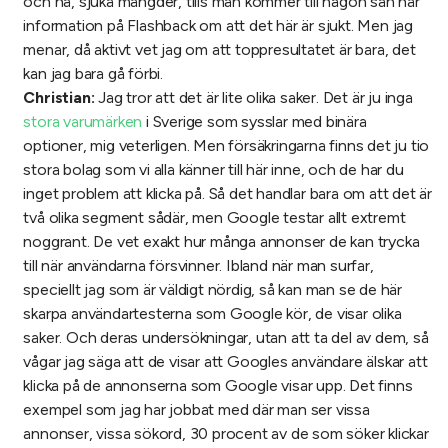
och hå, sjuka mängder, tills man kommer till någon sån här
information på Flashback om att det här är sjukt. Men jag
menar, då aktivt vet jag om att toppresultatet är bara, det
kan jag bara gå förbi.
Christian:
Jag tror att det är lite olika saker. Det är ju inga
stora varumärken
i Sverige som sysslar med binära
optioner, mig veterligen. Men försäkringarna finns det ju tio
stora bolag som vi alla känner till här inne, och de har du
inget problem att klicka på. Så det handlar bara om att det är
två olika segment sådär, men Google testar allt extremt
noggrant. De vet exakt hur många annonser de kan trycka
till när användarna försvinner. Ibland när man surfar,
speciellt jag som är väldigt nördig, så kan man se de här
skarpa användartesterna som Google kör, de visar olika
saker. Och deras undersökningar, utan att ta del av dem, så
vågar jag säga att de visar att Googles användare älskar att
klicka på de annonserna som Google visar upp. Det finns
exempel som jag har jobbat med där man ser vissa
annonser, vissa sökord, 30 procent av de som söker klickar