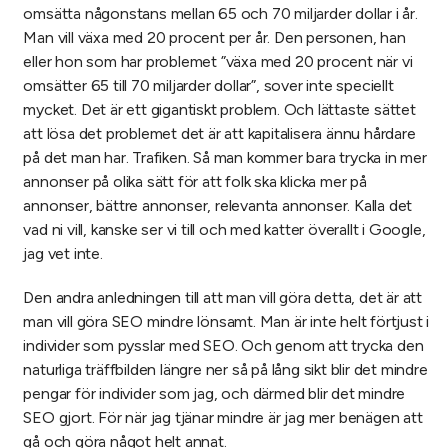
omsätta någonstans mellan 65 och 70 miljarder dollar i år.
Man vill växa med 20 procent per år. Den personen, han
eller hon som har problemet ”växa med 20 procent när vi
omsätter 65 till 70 miljarder dollar”, sover inte speciellt
mycket. Det är ett gigantiskt problem. Och lättaste sättet
att lösa det problemet det är att kapitalisera ännu hårdare
på det man har. Trafiken. Så man kommer bara trycka in mer
annonser på olika sätt för att folk ska klicka mer på
annonser, bättre annonser, relevanta annonser. Kalla det
vad ni vill, kanske ser vi till och med katter överallt i Google,
jag vet inte.
Den andra anledningen till att man vill göra detta, det är att
man vill göra SEO mindre lönsamt. Man är inte helt förtjust i
individer som pysslar med SEO. Och genom att trycka den
naturliga träffbilden längre ner så på lång sikt blir det mindre
pengar för individer som jag, och därmed blir det mindre
SEO gjort. För när jag tjänar mindre är jag mer benägen att
gå och göra något helt annat.