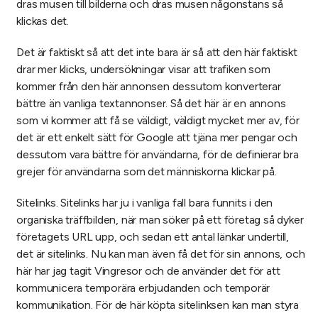
dras musen till bilderna och dras musen någonstans så
klickas det.
Det är faktiskt så att det inte bara är så att den här faktiskt
drar mer klicks, undersökningar visar att trafiken som
kommer från den här annonsen dessutom konverterar
bättre än vanliga textannonser. Så det här är en annons
som vi kommer att få se väldigt, väldigt mycket mer av, för
det är ett enkelt sätt för Google att tjäna mer pengar och
dessutom vara bättre för användarna, för de definierar bra
grejer för användarna som det människorna klickar på.
Sitelinks. Sitelinks har ju i vanliga fall bara funnits i den
organiska träffbilden, när man söker på ett företag så dyker
företagets URL upp, och sedan ett antal länkar undertill,
det är sitelinks. Nu kan man även få det för sin annons, och
här har jag tagit Vingresor och de använder det för att
kommunicera temporära erbjudanden och temporär
kommunikation. För de här köpta sitelinksen kan man styra