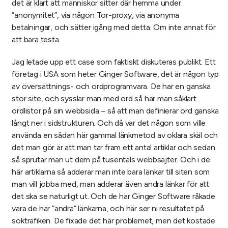
det är klart att människor sitter där hemma under
”anonymitet”, via någon Tor-proxy, via anonyma
betalningar, och sätter igång med detta. Om inte annat för
att bara testa.
Jag letade upp ett case som faktiskt diskuteras publikt. Ett
företag i USA som heter Ginger Software, det är någon typ
av översättnings- och ordprogramvara. De har en ganska
stor site, och sysslar man med ord så har man såklart
ordlistor på sin webbsida – så att man definierar ord ganska
långt ner i sidstrukturen. Och då var det någon som ville
använda en sådan här gammal länkmetod av oklara skäl och
det man gör är att man tar fram ett antal artiklar och sedan
så sprutar man ut dem på tusentals webbsajter. Och i de
här artiklarna så adderar man inte bara länkar till siten som
man vill jobba med, man adderar även andra länkar för att
det ska se naturligt ut. Och de här Ginger Software råkade
vara de här ”andra” länkarna, och här ser ni resultatet på
söktrafiken. De fixade det här problemet, men det kostade