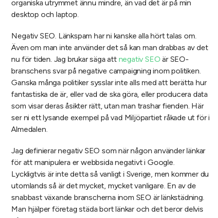
organiska utrymmet ännu mindre, än vad det är på min
desktop och laptop.
Negativ SEO. Länkspam har ni kanske alla hört talas om.
Även om man inte använder det så kan man drabbas av det
nu för tiden. Jag brukar säga att
negativ SEO
är SEO-
branschens svar på negative campaigning inom politiken.
Ganska många politiker sysslar inte alls med att berätta hur
fantastiska de är, eller vad de ska göra, eller producera data
som visar deras åsikter rätt, utan man trashar fienden. Här
ser ni ett lysande exempel på vad Miljöpartiet råkade ut för i
Almedalen.
Jag definierar negativ SEO som när någon använder länkar
för att manipulera er webbsida negativt i Google.
Lyckligtvis är inte detta så vanligt i Sverige, men kommer du
utomlands så är det mycket, mycket vanligare. En av de
snabbast växande branscherna inom SEO är länkstädning.
Man hjälper företag städa bort länkar och det beror delvis