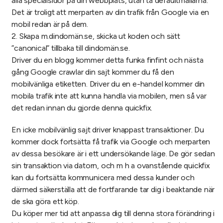
alla specialsidor på din webbplats, utan ta defaultmallarna.
Det är troligt att merparten av din trafik från Google via en
mobil redan är på dem.
2. Skapa m.dindomän.se, skicka ut koden och sätt
”canonical” tillbaka till dindomän.se.
Driver du en blogg kommer detta funka finfint och nästa
gång Google crawlar din sajt kommer du få den
mobilvänliga etiketten. Driver du en e-handel kommer din
mobila trafik inte att kunna handla via mobilen, men så var
det redan innan du gjorde denna quickfix.
En icke mobilvänlig sajt driver knappast transaktioner. Du
kommer dock fortsätta få trafik via Google och merparten
av dessa besökare är i ett undersökande läge. De gör sedan
sin transaktion via datorn, och m h a ovanstående quickfix
kan du fortsätta kommunicera med dessa kunder och
därmed säkerställa att de fortfarande tar dig i beaktande när
de ska göra ett köp.
Du köper mer tid att anpassa dig till denna stora förändring i