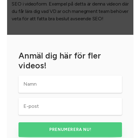
SEO i videoform. Exempel på detta är denna videon där
du får lära dig vad VD:ar och manegment team behöver
veta för att fatta bra beslut avseende SEO!
Anmäl dig här för fler
videos!
Namn
*
E-
post
*