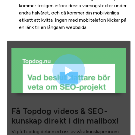
kommer troligen införa dessa varningstexter under
andra halvåret, och då kommer din mobilvänliga
etikett att kvitta. Ingen med mobiltelefon klickar på
en länk till en långsam webbsida.
Få Topdog videos & SEO-
kunskap direkt i din mailbox!
Vi på Topdog delar med oss av våra kunskaper inom