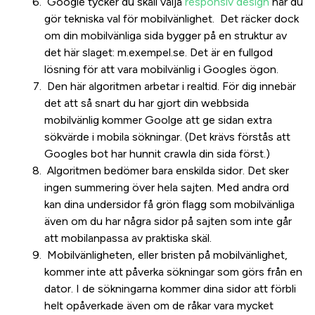
Google tycker du skall välja
responsiv design
när du
gör tekniska val för mobilvänlighet. Det räcker dock
om din mobilvänliga sida bygger på en struktur av
det här slaget: m.exempel.se. Det är en fullgod
lösning för att vara mobilvänlig i Googles ögon.
Den här algoritmen arbetar i realtid. För dig innebär
det att så snart du har gjort din webbsida
mobilvänlig kommer Goolge att ge sidan extra
sökvärde i mobila sökningar. (Det krävs förstås att
Googles bot har hunnit crawla din sida först.)
Algoritmen bedömer bara enskilda sidor. Det sker
ingen summering över hela sajten. Med andra ord
kan dina undersidor få grön flagg som mobilvänliga
även om du har några sidor på sajten som inte går
att mobilanpassa av praktiska skäl.
Mobilvänligheten, eller bristen på mobilvänlighet,
kommer inte att påverka sökningar som görs från en
dator. I de sökningarna kommer dina sidor att förbli
helt opåverkade även om de råkar vara mycket