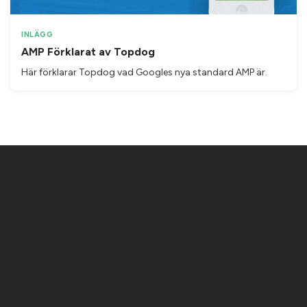
INLÄGG
AMP Förklarat av Topdog
Här förklarar Topdog vad Googles nya standard AMP är.