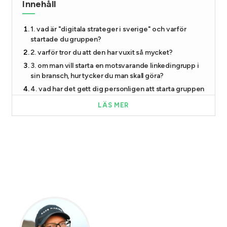
Innehåll
1. vad är "digitala strateger i sverige" och varför
startade du gruppen?
2. varför tror du att den har vuxit så mycket?
3. om man vill starta en motsvarande linkedingrupp i
sin bransch, hur tycker du man skall göra?
4. vad har det gett dig personligen att starta gruppen
på linkedin?
LÄS MER
Om patrik rosenfeld