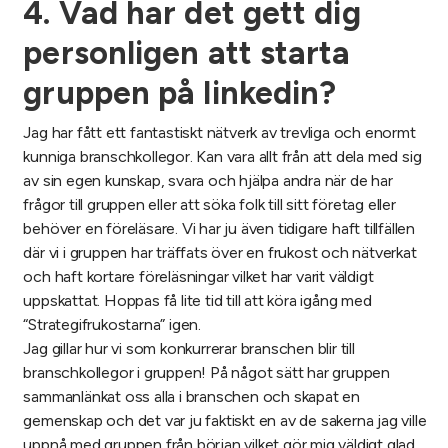
4. Vad har det gett dig
personligen att starta
gruppen på linkedin?
Jag har fått ett fantastiskt nätverk av trevliga och enormt
kunniga branschkollegor. Kan vara allt från att dela med sig
av sin egen kunskap, svara och hjälpa andra när de har
frågor till gruppen eller att söka folk till sitt företag eller
behöver en föreläsare. Vi har ju även tidigare haft tillfällen
där vi i gruppen har träffats över en frukost och nätverkat
och haft kortare föreläsningar vilket har varit väldigt
uppskattat. Hoppas få lite tid till att köra igång med
“Strategifrukostarna” igen.
Jag gillar hur vi som konkurrerar branschen blir till
branschkollegor i gruppen! På något sätt har gruppen
sammanlänkat oss alla i branschen och skapat en
gemenskap och det var ju faktiskt en av de sakerna jag ville
uppnå med gruppen från början vilket gör mig väldigt glad