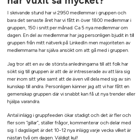
har vuxit så mycket?
I skrivande stund har vi 2950 medlemmar i gruppen och
bara det senaste året har vi fått in över 1800 medlemmar i
gruppen, 150 i snitt per månad. Ca 5 nya medlemmar om
dagen. En del av medlemmar har jag personligen bjudit in till
gruppen från mitt nätverk på LinkedIn men majoriteten av
medlemmarna har själva ansökt om att gå med i gruppen.
Jag tror att en av de största anledningarna till att folk har
sökt sig till gruppen är att de är intresserade av att lära sig
mer inom sitt yrke samt att de även vill dela med sig av sin
kunskap till andra. Personligen känner jag att vi har fått en
gemenskap gruppen där vi snabbt kan få ut nya trender eller
hjälpa varandra.
Antal inlägg i gruppfeeden ökar stadigt och det är fler och
fler som “gillar”, ställer frågor, kommenterar och delar med
sig. I dagsläget är det 10-12 nya inlägg varje vecka vilket är
nästan två om dagen. Väldigt kul!