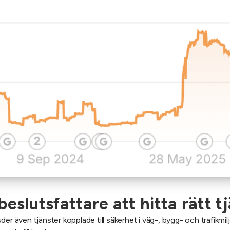
slutsfattare att hitta rätt tjän
er även tjänster kopplade till säkerhet i väg-, bygg- och trafikmil