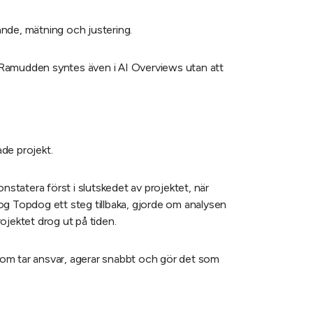
ande, mätning och justering.
t Ramudden syntes även i AI Overviews utan att
ade projekt.
onstatera först i slutskedet av projektet, när
og Topdog ett steg tillbaka, gjorde om analysen
ojektet drog ut på tiden.
som tar ansvar, agerar snabbt och gör det som