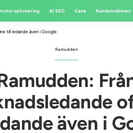
motoroptimering
AI SEO
Case
Kundomdömen
e till ledande även i Google
Ramudden
Ramudden: Frå
nadsledande of
 ledande även i G