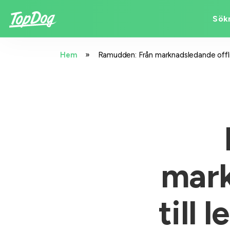
Sök
»
Hem
Ramudden: Från marknadsledande offlin
mark
till