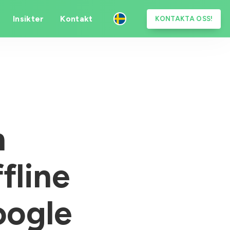
Insikter
Kontakt
KONTAKTA OSS!
n
fline
oogle