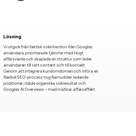
Lösning
Vi utgick från faktisk sökintention från Googles
användare, prioriterade tjänster med högt
affärsvärde och skapade en struktur som leder
användaren till rätt content och till kontakt.
Genom att integrera kundomdömen och införa en
flexibel SEO-process tog Ramudden ledande
positioner i både organiska sökresultat och
Googles AI Overviews – med mätbar affärseffekt.