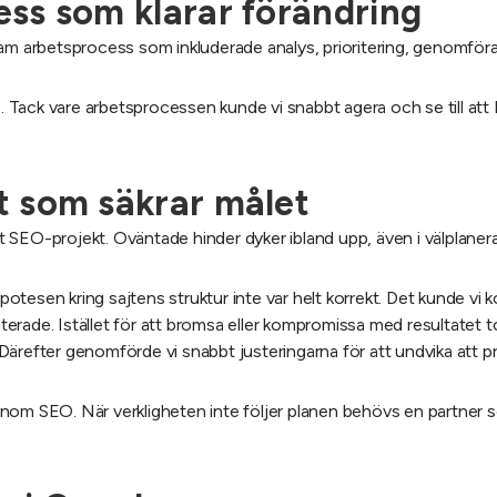
ss som klarar förändring
sam arbetsprocess som inkluderade analys, prioritering, genomför
 Tack vare arbetsprocessen kunde vi snabbt agera och se till at
 som säkrar målet
ett SEO-projekt. Oväntade hinder dyker ibland upp, även i välplaner
ypotesen kring sajtens struktur inte var helt korrekt. Det kunde vi k
erade. Istället för att bromsa eller kompromissa med resultatet t
ärefter genomförde vi snabbt justeringarna för att undvika att pr
inom SEO. När verkligheten inte följer planen behövs en partner 