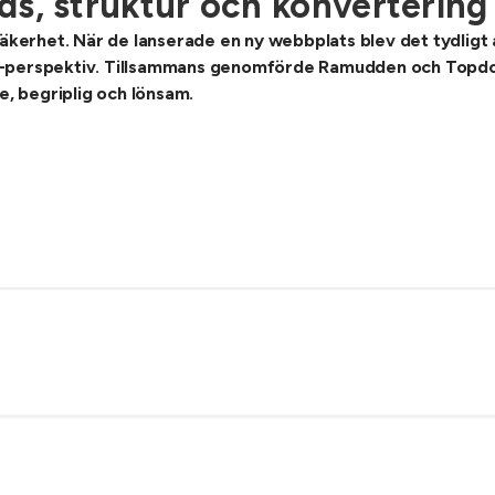
ds, struktur och konvertering
erhet. När de lanserade en ny webbplats blev det tydligt 
O-perspektiv. Tillsammans genomförde Ramudden och Topdog
e, begriplig och lönsam.