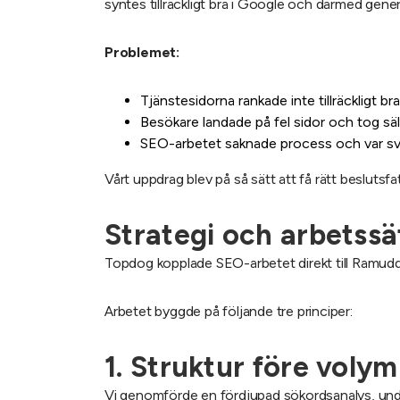
syntes tillräckligt bra i Google och därmed gener
Problemet:
Tjänstesidorna rankade inte tillräckligt 
Besökare landade på fel sidor och tog säl
SEO-arbetet saknade process och var svå
Vårt uppdrag blev på så sätt att få rätt beslutsfa
Strategi och arbetssä
Topdog kopplade SEO-arbetet direkt till Ramudde
Arbetet byggde på följande tre principer:
1. Struktur före volym
Vi genomförde en fördjupad sökordsanalys, under