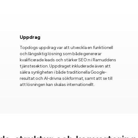
Uppdrag
Topdogs uppdrag var att utveckla en funktionell
och långsiktig lösning som både genererar
kvalificerade leads och stärker SEO:n i Ramuddens
tjänstesektion. Uppdraget inkluderade även att
säkra synligheten i både traditionella Google-
resultat och AI-drivna sökformat, samt att se till
att lösningen kan skalas internationellt.