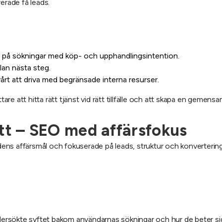
erade få leads.
bra på sökningar med köp- och upphandlingsintention.
lan nästa steg.
rt att driva med begränsade interna resurser.
ttare att hitta rätt tjänst vid rätt tillfälle och att skapa en gemen
tt – SEO med affärsfokus
ns affärsmål och fokuserade på leads, struktur och konvertering 
sökte syftet bakom användarnas sökningar och hur de beter sig fö