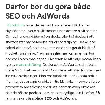
Därför bör du göra både
SEO och AdWords
I
Stockholm
finns det en butik som heter NK. De har
skyltfönster. I varje skyltfönster finns det tre skyltdockor.
Om du har dina kläder på en docka eller två dockor i ett
skyltfönster har betydelse för din försäljning. Det är inte
säkert att ha två dockor versus en docka ger dubbelt så
mycket försäljning. Men man säljer mer om man har två
dockor än om man har en. Liknelsen är att varje docka är en
typ av
marknadsföring
. Docka ett är AdWords och docka
två är SEO. Det beror på att Google är ett skyltfönster med
lite olika avdelningar. Man har AdWords – det köpta söket.
Man har det organiska söket – tio blå länkar – och vid fyrtio
procent av alla sökningar där ute har man även ett lokalt
sök; de här tre packen, som är extra tydliga i din telefon.
Så
ja, man ska göra både SEO och AdWords.