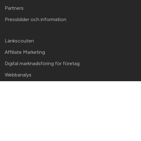
Partners
Pressbilder och information
Länkscouten
Affiliate Marketing
Digital marknadsföring för företag
Webbanalys
Google Ads
Strategi för e-handels-SEO
Guide Content marketing 2026
Content marketing strategi
SEO-innehållsanalys – en content
audit som blir genomförd