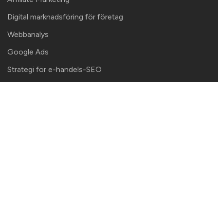
Digital marknadsföring för företag
Webbanalys
Google Ads
Strategi för e-handels-SEO
Guide Content marketing 2026
Content marketing strategi
SEO-innehållsanalys – en content
audit som blir genomförd
B2B content marketing
Kontaktinformation
Här finns vi!
Malte Media AB