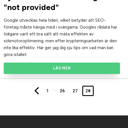
"not provided"
Google utvecklas hela tiden, vilket betyder att SEO-
företag måste hänga med i svängarna. Googles rådata har
tidigare varit ett bra sätt att mäta effekten av
sökmotoroptimering, men efter krypteringsarbeten är den
inte lika effektiv. Här ger jag dig sju tips om vad man kan
göra istället.
LÄS MER
…
Previous Page
1
26
27
28