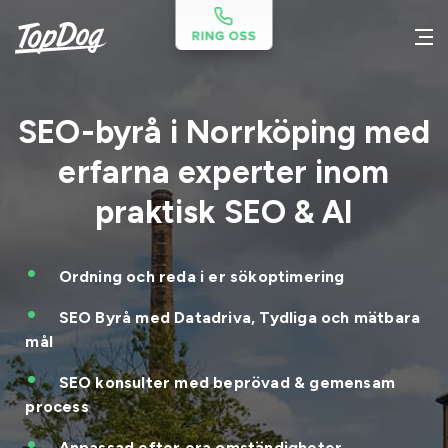
SEO-byrå i Norrköping med
erfarna experter inom
praktisk SEO & AI
Ordning och reda i er sökoptimering
SEO Byrå med Datadriva, Tydliga och mätbara
mål
SEO konsulter med beprövad & gemensam
process
Anpassad efter era omständigheter