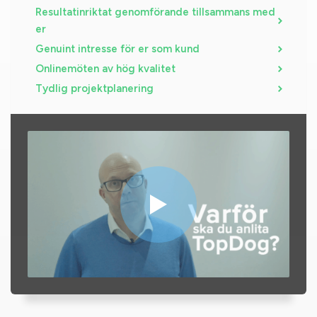
Resultatinriktat genomförande tillsammans med
er
Genuint intresse för er som kund
Onlinemöten av hög kvalitet
Tydlig projektplanering