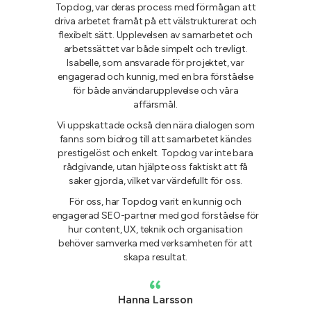
Topdog, var deras process med förmågan att
driva arbetet framåt på ett välstrukturerat och
flexibelt sätt. Upplevelsen av samarbetet och
arbetssättet var både simpelt och trevligt.
Isabelle, som ansvarade för projektet, var
engagerad och kunnig, med en bra förståelse
för både användarupplevelse och våra
affärsmål.
Vi uppskattade också den nära dialogen som
fanns som bidrog till att samarbetet kändes
prestigelöst och enkelt. Topdog var inte bara
rådgivande, utan hjälpte oss faktiskt att få
saker gjorda, vilket var värdefullt för oss.
För oss, har Topdog varit en kunnig och
engagerad SEO-partner med god förståelse för
hur content, UX, teknik och organisation
behöver samverka med verksamheten för att
skapa resultat.
Hanna Larsson