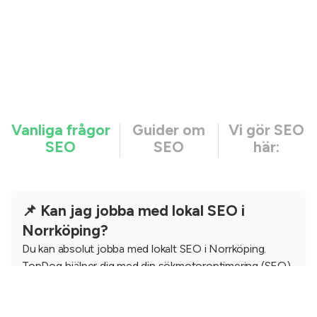
Vanliga frågor
Guider om
Vi gör SEO
SEO
SEO
här:
📌 Kan jag jobba med lokal SEO i
Norrköping?
Du kan absolut jobba med lokalt SEO i Norrköping.
TopDog hjälper dig med din sökmotoroptimering (SEO)
i Norrköping. Att ranka högt i Google är en investering.
Med våra tydliga processer för sökmotoroptimering får
du ett robust resultat som hjälper dig att nå många nya