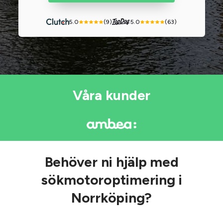
5.0
(9)
5.0
(63)
Våra kunder
Behöver ni hjälp med
sökmotoroptimering i
Norrköping?