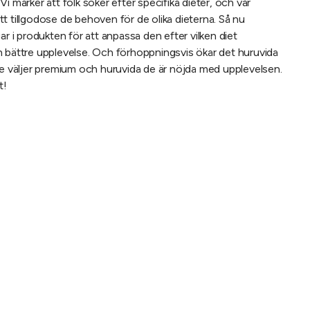
. Vi märker att folk söker efter specifika dieter, och vår
 att tillgodose de behoven för de olika dieterna. Så nu
ar i produkten för att anpassa den efter vilken diet
n bättre upplevelse. Och förhoppningsvis ökar det huruvida
de väljer premium och huruvida de är nöjda med upplevelsen.
t!