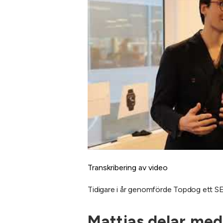
Transkribering av video
Tidigare i år genomförde Topdog ett S
Mattias delar med