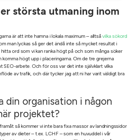
 er största utmaning inom
arna är att inte hamna i lokala maximum – alltså
vilka sökord
 man lyckas så ger det ändå inte så mycket resultat i
öka hitta ord som vi kan ranka högt på och som många söker
kan komma högt upp i placeringarna. Om de tre grejerna
mt SEO-arbete. Och för oss var det inte självklart vilka
öde av trafik, och där tycker jag att ni har varit väldigt bra
a din organisation i någon
här projektet?
 framåt så kommer vi inte bara fixa massor av landningssidor
a typer av dieter – t.ex. LCHF – som en huvuddel i vår