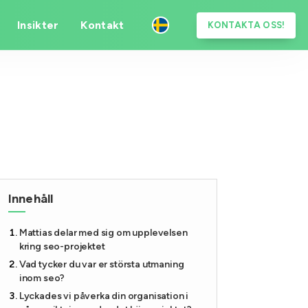
Insikter
Kontakt
KONTAKTA OSS!
Innehåll
Mattias delar med sig om upplevelsen
kring seo-projektet
Vad tycker du var er största utmaning
inom seo?
Lyckades vi påverka din organisation i