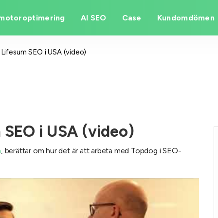
motoroptimering
AI SEO
Case
Kundomdömen
Lifesum SEO i USA (video)
 SEO i USA (video)
m
, berättar om hur det är att arbeta med Topdog i SEO-