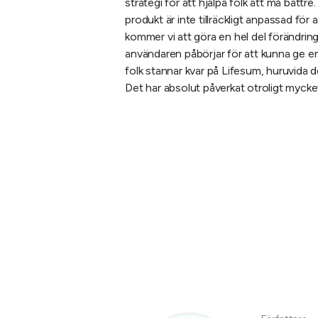
strategi för att hjälpa folk att må bättre
produkt är inte tillräckligt anpassad för
kommer vi att göra en hel del förändring
användaren påbörjar för att kunna ge e
folk stannar kvar på Lifesum, huruvida 
Det har absolut påverkat otroligt mycke