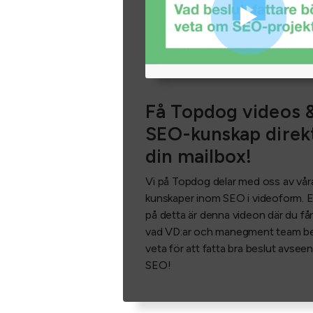
Få Topdog videos 
SEO-kunskap direkt
din mailbox!
Vi på Topdog delar med oss av vår
kunskaper inom SEO i videoform. 
på detta är denna videon där du får 
vad VD:ar och manegment team b
veta för att fatta bra beslut avsee
SEO!