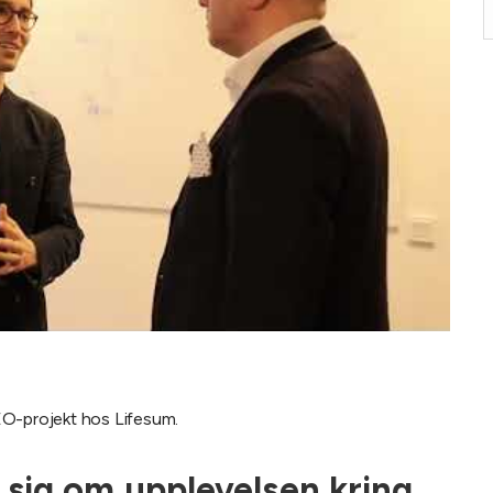
EO-projekt hos Lifesum.
 sig om upplevelsen kring