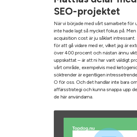
SEO-projektet
När vi började med vårt samarbete för 
inte hade lagt så mycket fokus på. Men 
acquisition cost är ju såklart intressan
för att gå vidare med er, vilket jag är e
över 400 procent och nästan ännu viktig
uppskattat – är att ni har varit väldigt
vårt område, exempelvis med ketogenic d
söktrender är egentligen intressetrender
O för oss. Och det handlar inte bara o
affärsstrategi och kunna snappa upp de 
de här användarna.