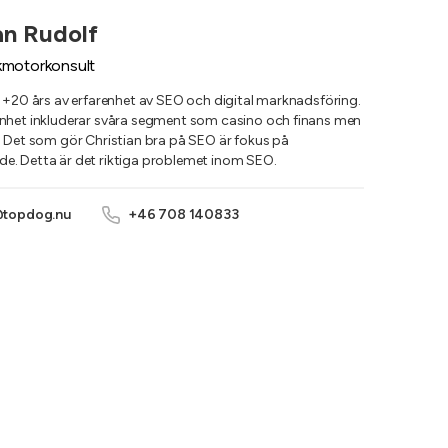
an Rudolf
motorkonsult
r +20 års av erfarenhet av SEO och digital marknadsföring.
nhet inkluderar svåra segment som casino och finans men
. Det som gör Christian bra på SEO är fokus på
. Detta är det riktiga problemet inom SEO.
@topdog.nu
+46 708 140833