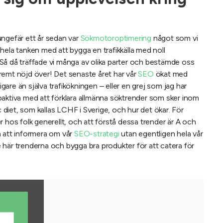
ungefär ett år sedan var
Sökmotoroptimering
något som vi
hela tanken med att bygga en trafikkälla med noll
t. Så då träffade vi många av olika parter och bestämde oss
xtremt nöjd över! Det senaste året har vår
SEO
ökat med
are än själva trafikökningen – eller en grej som jag har
 proaktiva med att förklara allmänna söktrender som sker inom
iet, som kallas LCHF i Sverige, och hur det ökar. För
 hos folk generellt, och att förstå dessa trender är A och
m att informera om vår
SEO-strategi
utan egentligen hela vår
här trenderna och bygga bra produkter för att catera för