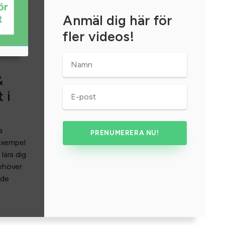
Anmäl dig här för
fler videos!
Namn
*
&
E-
 i
post
*
a
Exempel
lära dig
ehöver
nde