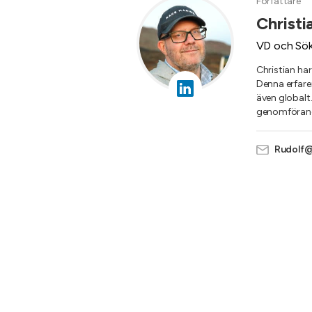
Författare
Christi
VD och Sök
Christian ha
Denna erfare
även globalt
genomförande
Rudolf