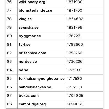
76
wiktionary.org
1871900
77
blomsterlandet.se
1871700
78
ving.se
1834682
79
svenska.se
1821796
80
byggmax.se
1787271
81
tv4.se
1782660
82
britannica.com
1752756
83
nordea.se
1736226
84
ne.se
1725931
85
folkhalsomyndigheten.se
1717580
86
handelsbanken.se
1715958
87
bokus.com
1704805
88
cambridge.org
1699651