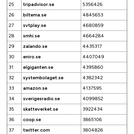
25
tripadvisor.se
5356426
26
biltema.se
4845653
27
svtplay.se
4680859
28
smhi.se
4664284
29
zalando.se
4435317
30
eniro.se
4407049
31
elgiganten.se
4395860
32
systembolaget.se
4382342
33
amazon.se
4137595
34
sverigesradio.se
4099852
35
skatteverket.se
3922434
36
coop.se
3865106
37
twitter.com
3804826