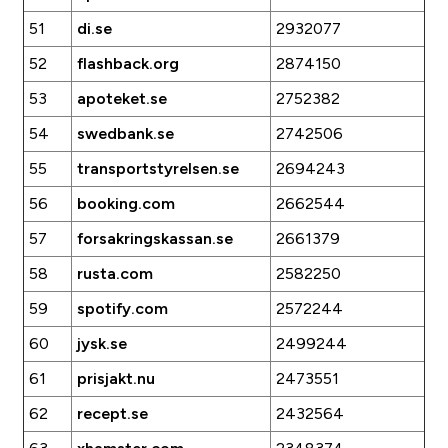
51
di.se
2932077
52
flashback.org
2874150
53
apoteket.se
2752382
54
swedbank.se
2742506
55
transportstyrelsen.se
2694243
56
booking.com
2662544
57
forsakringskassan.se
2661379
58
rusta.com
2582250
59
spotify.com
2572244
60
jysk.se
2499244
61
prisjakt.nu
2473551
62
recept.se
2432564