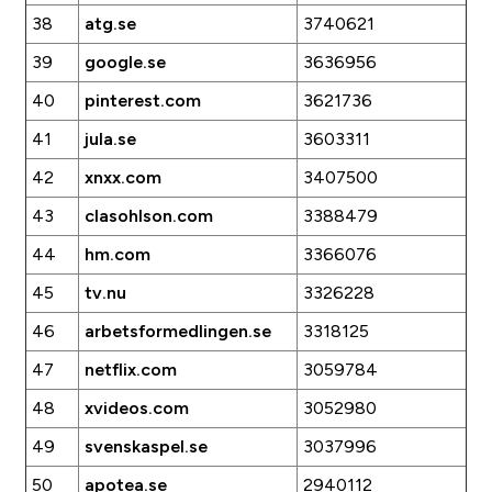
38
atg.se
3740621
39
google.se
3636956
40
pinterest.com
3621736
41
jula.se
3603311
42
xnxx.com
3407500
43
clasohlson.com
3388479
44
hm.com
3366076
45
tv.nu
3326228
46
arbetsformedlingen.se
3318125
47
netflix.com
3059784
48
xvideos.com
3052980
49
svenskaspel.se
3037996
50
apotea.se
2940112