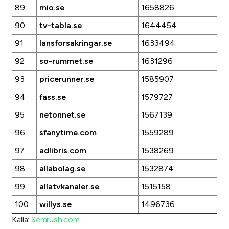
89
mio.se
1658826
90
tv-tabla.se
1644454
91
lansforsakringar.se
1633494
92
so-rummet.se
1631296
93
pricerunner.se
1585907
94
fass.se
1579727
95
netonnet.se
1567139
96
sfanytime.com
1559289
97
adlibris.com
1538269
98
allabolag.se
1532874
99
allatvkanaler.se
1515158
100
willys.se
1496736
Källa:
Semrush.com