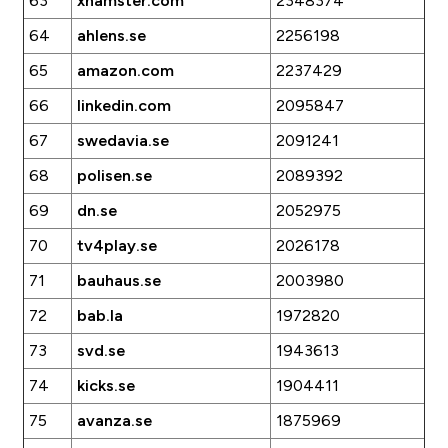
63
xhamster.com
2348374
64
ahlens.se
2256198
65
amazon.com
2237429
66
linkedin.com
2095847
67
swedavia.se
2091241
68
polisen.se
2089392
69
dn.se
2052975
70
tv4play.se
2026178
71
bauhaus.se
2003980
72
bab.la
1972820
73
svd.se
1943613
74
kicks.se
1904411
75
avanza.se
1875969