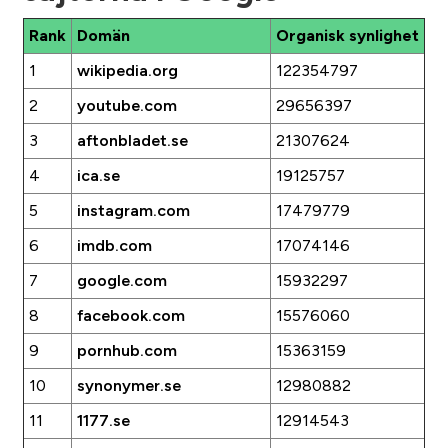
Rank
Domän
Organisk synlighet
1
wikipedia.org
122354797
2
youtube.com
29656397
3
aftonbladet.se
21307624
4
ica.se
19125757
5
instagram.com
17479779
6
imdb.com
17074146
7
google.com
15932297
8
facebook.com
15576060
9
pornhub.com
15363159
10
synonymer.se
12980882
11
1177.se
12914543