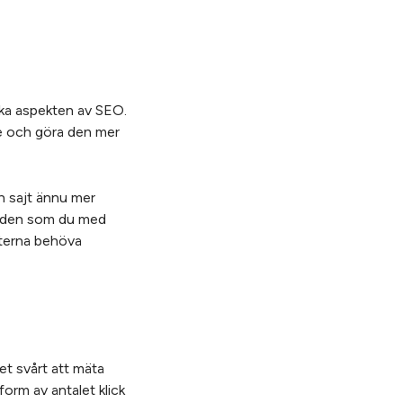
ska aspekten av SEO.
re och göra den mer
n sajt ännu mer
enden som du med
isterna behöva
et svårt att mäta
orm av antalet klick