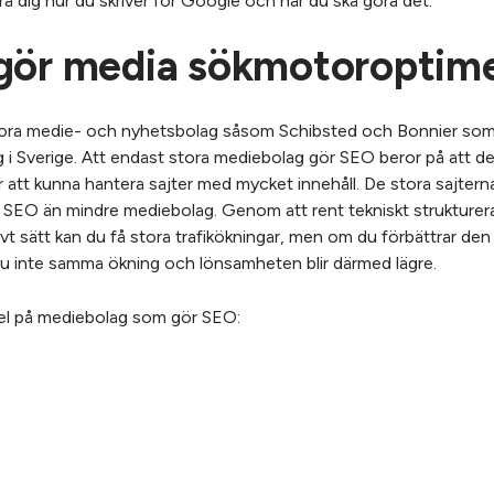
a dig hur du skriver för Google och när du ska göra det.
gör media sökmotoroptime
 stora medie- och nyhetsbolag såsom Schibsted och Bonnier so
i Sverige. Att endast stora mediebolag gör SEO beror på att det
ör att kunna hantera sajter med mycket innehåll. De stora sajte
a SEO än mindre mediebolag. Genom att rent tekniskt strukturera
ktivt sätt kan du få stora trafikökningar, men om du förbättrar den
år du inte samma ökning och lönsamheten blir därmed lägre.
el på mediebolag som gör SEO: