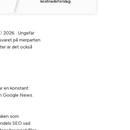
kostnadsförslag.
O
2026 . Ungefär
 svaret på merparten
ter är det också
ar en konstant
som Google News.
kniken som
handels SEO vad