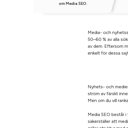
om Media SEO.
Media- och nyhetssa
50–60 % av alla sökn
av dem. Eftersom må
enkelt för dessa saj
Nyhets- och mediesa
ström av färskt inn
Men om du vill ranka
Media SEO består i
säkerställer att me