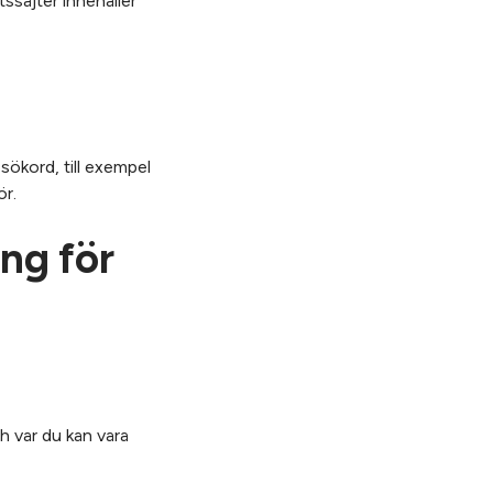
tssajter innehåller
 sökord, till exempel
ör.
ng för
h var du kan vara