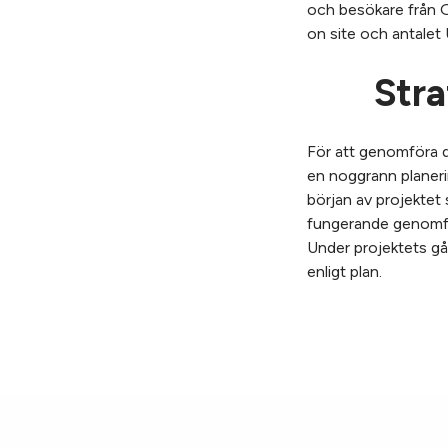
och besökare från Go
on site och antalet
Stra
För att genomföra de
en noggrann planerin
början av projektet 
fungerande genomfö
Under projektets gån
enligt plan.