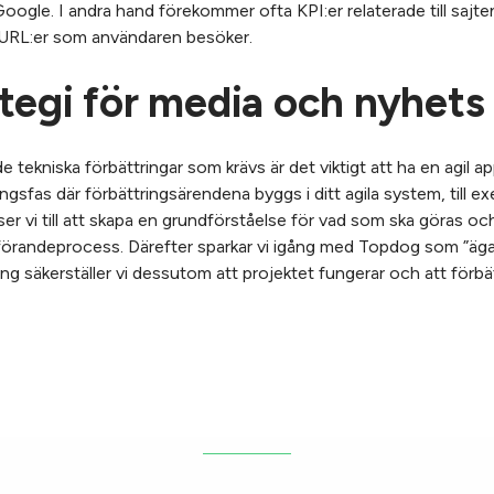
ogle. I andra hand förekommer ofta KPI:er relaterade till sajten
 URL:er som användaren besöker.
tegi för media och nyhet
 tekniska förbättringar som krävs är det viktigt att ha en agil ap
gsfas där förbättringsärendena byggs i ditt agila system, till exe
ser vi till att skapa en grundförståelse för vad som ska göras oc
randeprocess. Därefter sparkar vi igång med Topdog som ”ägar
g säkerställer vi dessutom att projektet fungerar och att förbä