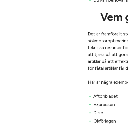
Du kan behöva lär
Vem 
Det är framförallt
sökmotoroptimering 
tekniska resurser f
att tjäna på att gör
artiklar på ett effe
för fåtal artiklar f
Här är några exemp
Aftonbladet
Expressen
Di.se
Okförlagen