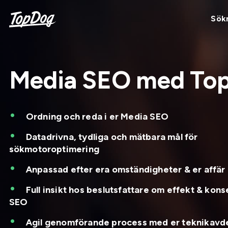
Sök
Media SEO med To
Ordning och reda i er Media SEO
Datadrivna, tydliga och mätbara mål för
sökmotoroptimering
Anpassad efter era omständigheter & er affär
Full insikt hos beslutsfattare om effekt & kon
SEO
Agil genomförande process med er teknikavd