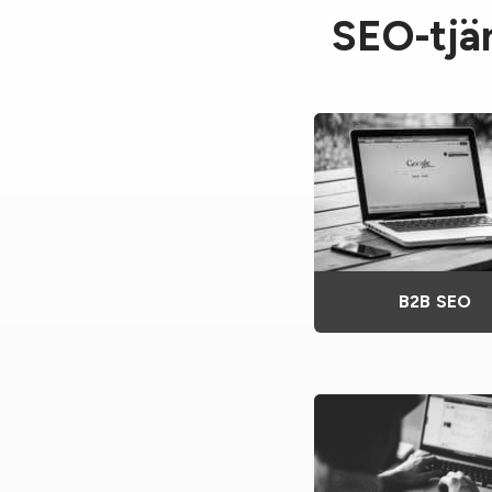
SEO-tjän
B2B SEO