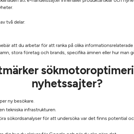
skillnaden att e-handelssajter innehåller produktartiklar och nyhe
yheter.
v två delar:
nnebär att du arbetar för att ranka på olika informationsrelaterade
namn, stora företag och brands, specifika ämnen eller hur man g
tmärker sökmotoroptimeri
nyhetssajter?
 per ny besökare.
en tekniska infrastrukturen.
ra sökordsanalyser för att undersöka var det finns potential oc