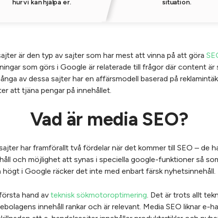
hur vi kan hjälpa er.
situation.
jter är den typ av sajter som har mest att vinna på att göra
SE
ingar som görs i Google är relaterade till frågor där content är
nga av dessa sajter har en affärsmodell baserad på reklamintäk
ter att tjäna pengar på innehållet.
Vad är media SEO?
jter har framförallt två fördelar när det kommer till SEO – de h
ehåll och möjlighet att synas i speciella google-funktioner så 
 högt i Google räcker det inte med enbart färsk nyhetsinnehåll.
 första hand av
teknisk sökmotoroptimering
. Det är trots allt te
diebolagens innehåll rankar och är relevant. Media SEO liknar e-