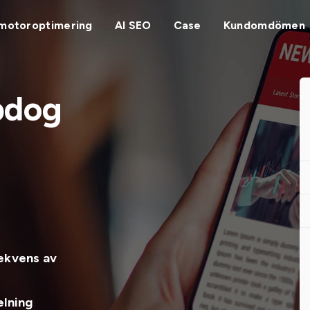
motoroptimering
AI SEO
Case
Kundomdömen
pdog
sekvens av
elning