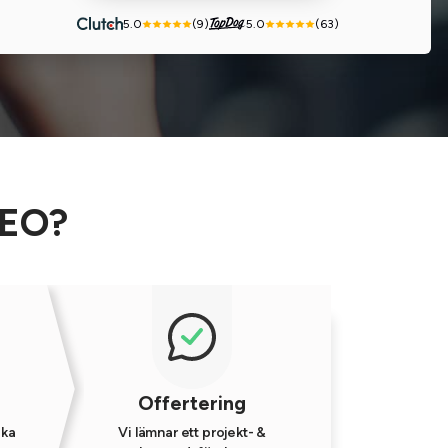
5.0
(9)
5.0
(63)
SEO?
Offertering
ika
Vi lämnar ett projekt- &