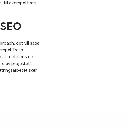
, till exempel time
s SEO
proach, det vill säga
mpel Trello. I
h att det finns en
e av projektet”.
ttringsarbetet sker