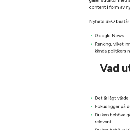
gäller struktur med 
content i form av n
Nyhets SEO består a
Google News
Ranking, vilket i
kända politikers 
Vad u
Det är lågt värde
Fokus ligger på d
Du kan behöva gö
relevant.