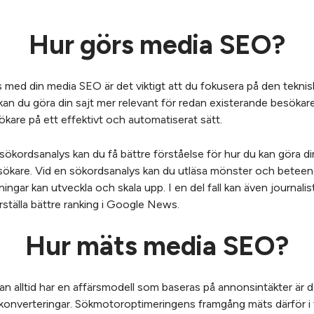
Hur görs media SEO?
as med din media SEO är det viktigt att du fokusera på den tekni
 kan du göra din sajt mer relevant för redan existerande besöka
sökare på ett effektivt och automatiserat sätt.
ökordsanalys kan du få bättre förståelse för hur du kan göra di
besökare. Vid en sökordsanalys kan du utläsa mönster och bete
sningar kan utveckla och skala upp. I en del fall kan även journal
erställa bättre ranking i Google News.
Hur mäts media SEO?
n alltid har en affärsmodell som baseras på annonsintäkter är d
 konverteringar. Sökmotoroptimeringens framgång mäts därför i f